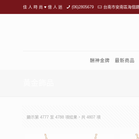
佳 人 時 尚 ♥ 億 人 迷
(06)2805679
台南市安南區海佃路
酬神金牌
最新商品
黃金飾品
顯示第 4777 至 4788 項結果，共 4807 項