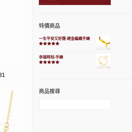
特價商品
一生平安又好運-硬金編織手鍊
評分
7740
滿分 5
幸福時刻-手鍊
評分
3150
滿分 5
81
商品搜尋