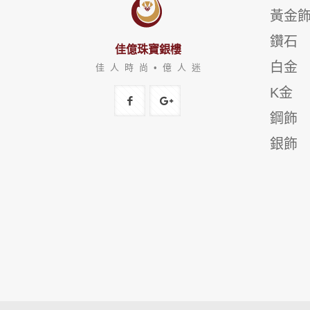
黃金
鑽石
佳億珠寶銀樓
白金
佳 人 時 尚 • 億 人 迷
K金
鋼飾
銀飾