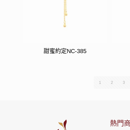
甜蜜約定NC-385
1
2
3
熱門