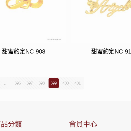
甜蜜約定NC-908
甜蜜約定NC-91
...
396
397
398
399
400
401
商品分類
會員中心