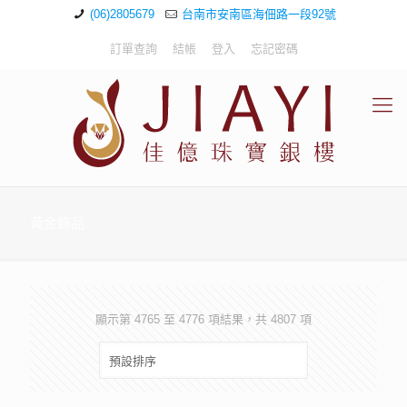
(06)2805679
台南市安南區海佃路一段92號
訂單查詢
結帳
登入
忘記密碼
黃金飾品
顯示第 4765 至 4776 項結果，共 4807 項