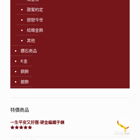
甜蜜約定
戀戀今世
結婚金飾
其他
鑽石商品
K金
鋼飾
銀飾
特價商品
一生平安又好運-硬金編織手鍊
評分
7740
滿分 5