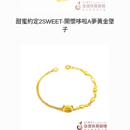
甜蜜約定2SWEET-開懷哆啦A夢黃金墜
子