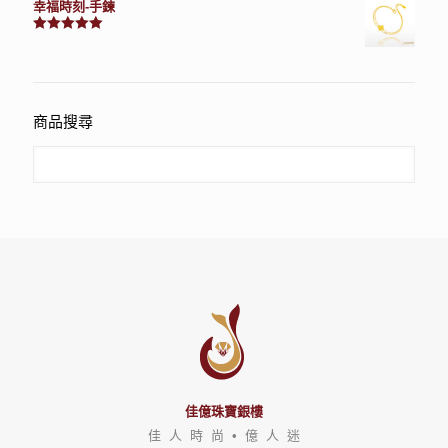
幸福時刻-手鍊
評分
3150
滿分 5
商品搜尋
佳億珠寶銀樓
佳 人 時 尚 • 億 人 迷