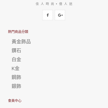
佳 人 時 尚 • 億 人 迷
熱門商品分類
黃金飾品
鑽石
白金
K金
鋼飾
銀飾
會員中心