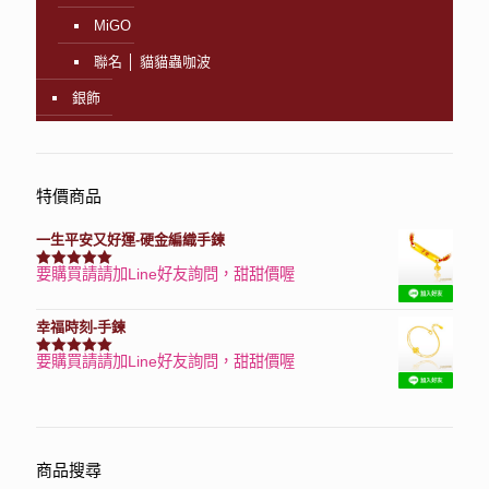
MiGO
聯名 │ 貓貓蟲咖波
銀飾
特價商品
一生平安又好運-硬金編織手鍊
要購買請請加Line好友詢問，甜甜價喔
評分
7740
滿分 5
幸福時刻-手鍊
要購買請請加Line好友詢問，甜甜價喔
評分
3150
滿分 5
商品搜尋