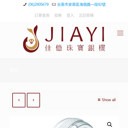
(06)2805679
台南市安南區海佃路一段92號
訂單查詢
結帳
登入
忘記密碼
商店
Show all