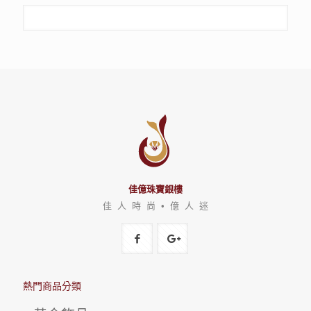
佳億珠寶銀樓
佳 人 時 尚 • 億 人 迷
熱門商品分類