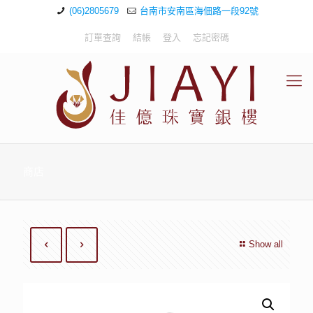
(06)2805679
台南市安南區海佃路一段92號
訂單查詢
結帳
登入
忘記密碼
商店
Show all