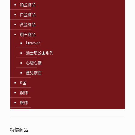
鉑金飾品
白金飾品
黃金飾品
鑽石商品
Luxever
迪士尼公主系列
心戀心鑽
蔻兒鑽石
K金
鋼飾
銀飾
特價商品