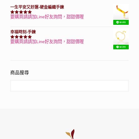
一生平安又好運-硬金編織手鍊
要購買請請加Line好友詢問，甜甜價喔
評分
7740
滿分 5
幸福時刻-手鍊
要購買請請加Line好友詢問，甜甜價喔
評分
3150
滿分 5
商品搜尋