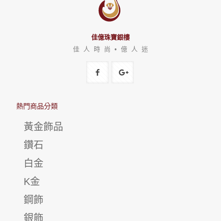
佳億珠寶銀樓
佳 人 時 尚 • 億 人 迷
熱門商品分類
黃金飾品
鑽石
白金
K金
鋼飾
銀飾