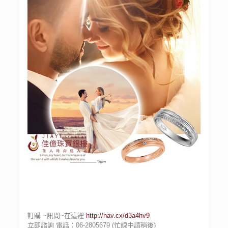
訂購 ~訊問~在這裡
http://nav.cx/d3a4hv9
立即諮詢 電話：06-2805679 (忙線中請稍後)