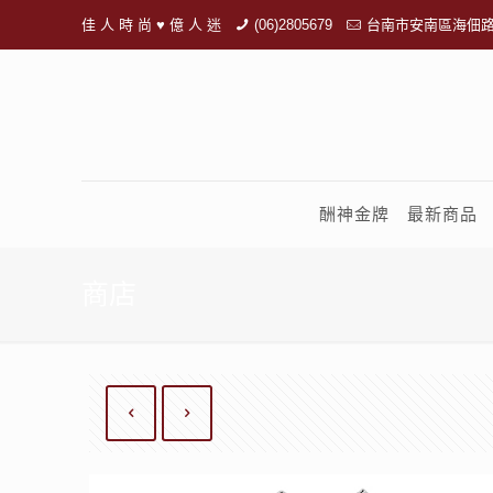
佳 人 時 尚 ♥ 億 人 迷
(06)2805679
台南市安南區海佃路
酬神金牌
最新商品
商店