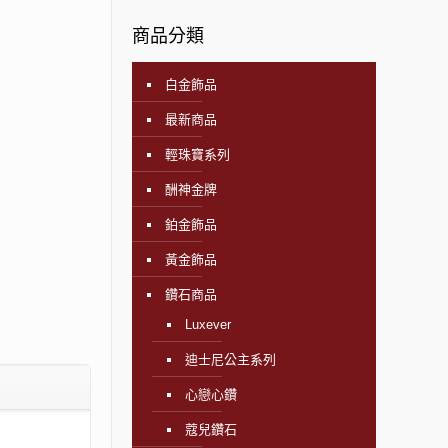
商品分類
白金飾品
最新商品
輕珠寶系列
酬神金牌
鉑金飾品
黃金飾品
鑽石商品
Luxever
迪士尼公主系列
心戀心鑽
蔻兒鑽石