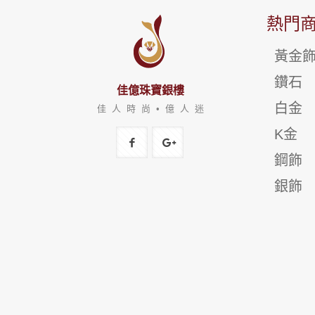
熱門
黃金
鑽石
佳億珠寶銀樓
白金
佳 人 時 尚 • 億 人 迷
K金
鋼飾
銀飾