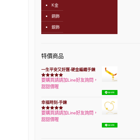
K金
鋼飾
銀飾
特價商品
一生平安又好運-硬金編織手鍊
要購買請請加Line好友詢問，
評分
7740
滿分 5
甜甜價喔
幸福時刻-手鍊
要購買請請加Line好友詢問，
評分
3150
滿分 5
甜甜價喔