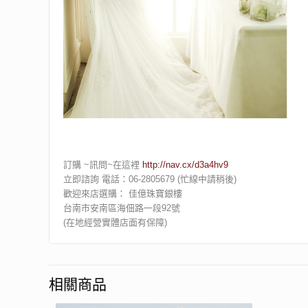
訂購 ~訊問~在這裡
http://nav.cx/d3a4hv9
立即諮詢 電話：06-2805679 (忙線中請稍後)
歡迎來店選購： 佳億珠寶銀樓
台南市安南區海佃路一段92號
(在地經營實體店面有保障)
相關商品