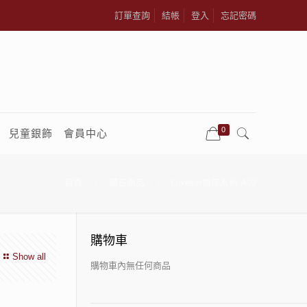
訂單查詢
結帳
登入
忘記密碼
0
兒童銀飾
會員中心
首頁
鑽石商品
Luxever婚戒系列-A02
購物車
Show all
購物車內無任何商品