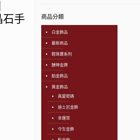
】
晶石手
商品分類
白金飾品
最新商品
輕珠寶系列
酬神金牌
鉑金飾品
黃金飾品
真愛密碼
迪士尼金飾
幸運草
今生金飾
點金術