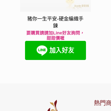
豬你一生平安-硬金編織手
鍊
要購買請請加Line好友詢問，
甜甜價喔
熱門