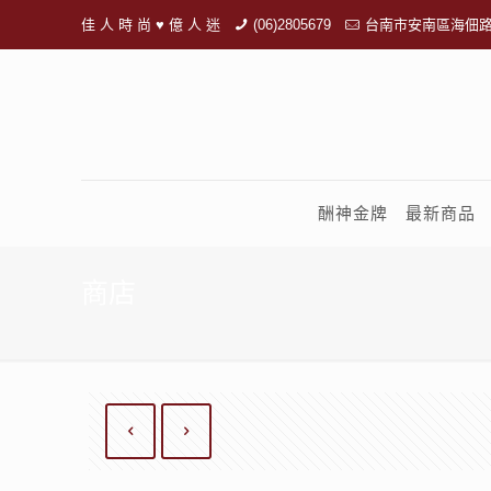
佳 人 時 尚 ♥ 億 人 迷
(06)2805679
台南市安南區海佃路
酬神金牌
最新商品
商店