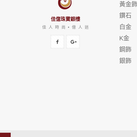
黃金
鑽石
佳億珠寶銀樓
白金
佳 人 時 尚 • 億 人 迷
K金
鋼飾
銀飾