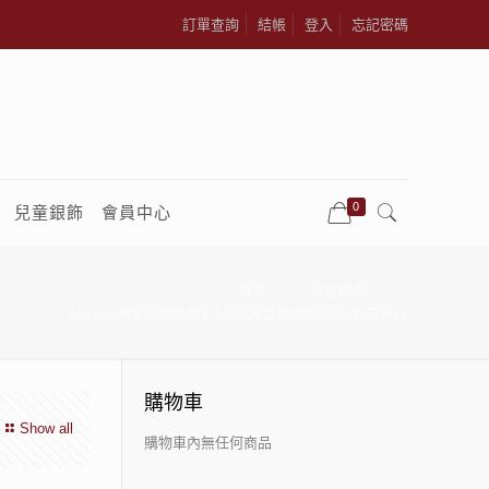
訂單查詢
結帳
登入
忘記密碼
0
兒童銀飾
會員中心
首頁
黃金飾品
【J’code真愛密碼金飾】LINE真愛熊大黃金/尖晶石手鍊
購物車
Show all
購物車內無任何商品