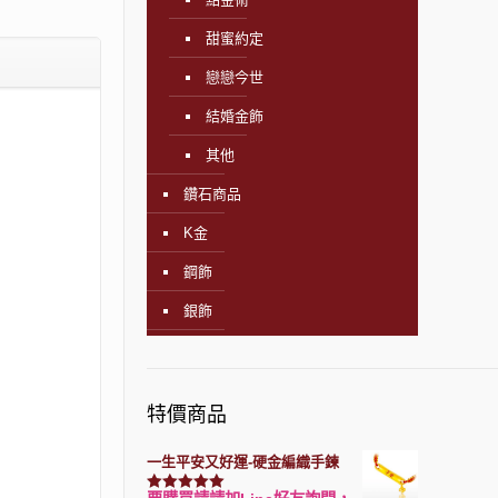
甜蜜約定
戀戀今世
結婚金飾
其他
鑽石商品
K金
鋼飾
銀飾
特價商品
一生平安又好運-硬金編織手鍊