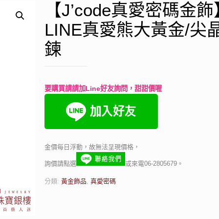
【J’code真愛密碼金飾
LINE真愛熊大黃金/尖
鍊
要購買請請加Line好友詢問，甜甜價喔
金價每日浮動，故無法呈現價格，
詢價請點選
或來電06-2805679。
分類:
黃金飾品
,
真愛密碼