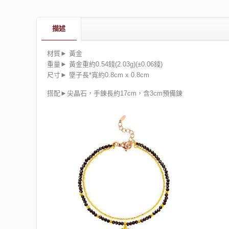
描述
材質► 黃金
重量► 黃金重約0.54錢(2.03g)(±0.06錢)
尺寸► 墜子長*寬約0.8cm x 0.8cm
搭配►尖晶石，手鍊長約17cm，含3cm預備鍊