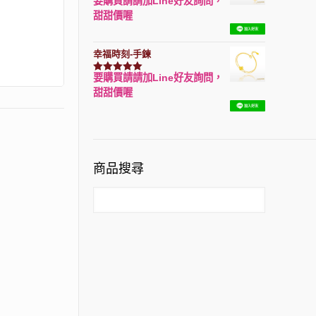
要購買請請加Line好友詢問，
評分
7740
滿分 5
甜甜價喔
幸福時刻-手鍊
要購買請請加Line好友詢問，
評分
3150
滿分 5
甜甜價喔
商品搜尋