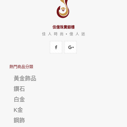
佳億珠寶銀樓
佳 人 時 尚 • 億 人 迷
熱門商品分類
黃金飾品
鑽石
白金
K金
鋼飾