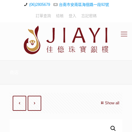
(06)2805679
台南市安南區海佃路一段92號
訂單查詢
結帳
登入
忘記密碼
商店
Show all