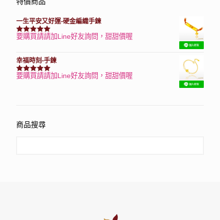
特價商品
一生平安又好運-硬金編織手鍊
要購買請請加Line好友詢問，甜甜價喔
評分
7740
滿分 5
幸福時刻-手鍊
要購買請請加Line好友詢問，甜甜價喔
評分
3150
滿分 5
商品搜尋