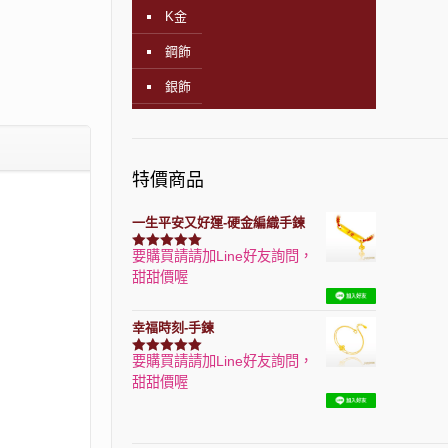
K金
鋼飾
銀飾
特價商品
一生平安又好運-硬金編織手鍊
要購買請請加Line好友詢問，
評分
7740
滿分 5
甜甜價喔
幸福時刻-手鍊
要購買請請加Line好友詢問，
評分
3150
滿分 5
甜甜價喔