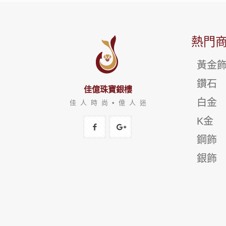
熱門
黃金
鑽石
佳億珠寶銀樓
白金
佳 人 時 尚 • 億 人 迷
K金
鋼飾
銀飾