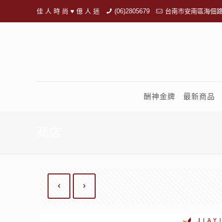
佳 人 時 尚 ♥ 億 人 迷
(06)2805679
台南市安南區海佃路
酬神金牌
最新商品
商店