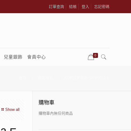
訂單查詢
結帳
登入
忘記密碼
0
兒童銀飾
會員中心
首頁
鑽石商品
KOR蔻兒鑽石-SAW0112-E
購物車
Show all
購物車內無任何商品