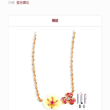
分類:
蔻兒鑽石
描述