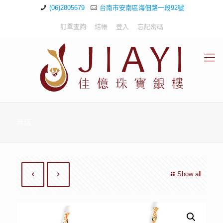
(06)2805679
台南市安南區海佃路一段92號
訂單查詢
結帳
登入
忘記密碼
商店
Show all