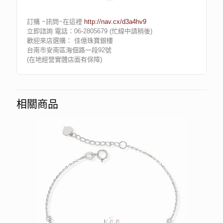
訂購 ~訊問~在這裡
http://nav.cx/d3a4hv9
立即諮詢 電話：06-2805679 (忙線中請稍後)
歡迎來店選購： 佳億珠寶銀樓
台南市安南區海佃路一段92號
(在地經營實體店面有保障)
相關商品