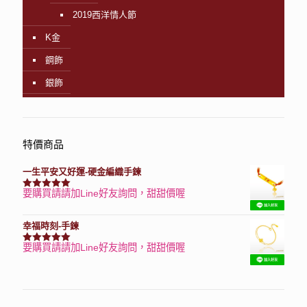
2019西洋情人節
K金
鋼飾
銀飾
特價商品
一生平安又好運-硬金編織手鍊
要購買請請加Line好友詢問，甜甜價喔
評分
7740
滿分 5
幸福時刻-手鍊
要購買請請加Line好友詢問，甜甜價喔
評分
3150
滿分 5