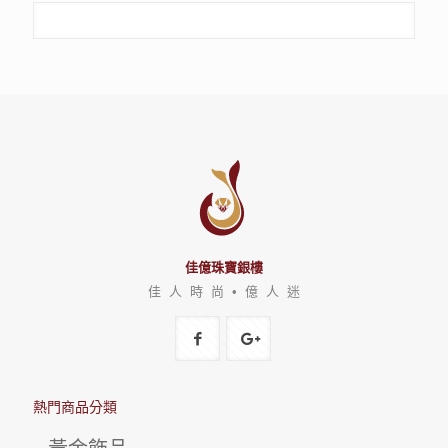
佳億珠寶銀樓
佳 人 時 尚 • 億 人 迷
熱門商品分類