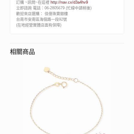
訂購 ~訊問~在這裡
http://nav.cx/d3a4hv9
立即諮詢 電話：06-2805679 (忙線中請稍後)
歡迎來店選購： 佳億珠寶銀樓
台南市安南區海佃路一段92號
(在地經營實體店面有保障)
相關商品