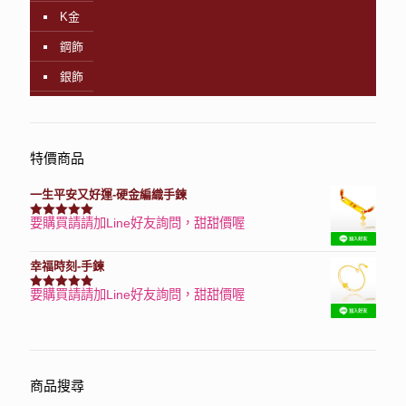
K金
鋼飾
銀飾
特價商品
一生平安又好運-硬金編織手鍊
要購買請請加Line好友詢問，甜甜價喔
評分
7740
滿分 5
幸福時刻-手鍊
要購買請請加Line好友詢問，甜甜價喔
評分
3150
滿分 5
商品搜尋