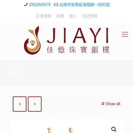
(06)2805679
台南市安南區海佃路一段92號
訂單查詢
結帳
登入
忘記密碼
商店
Show all