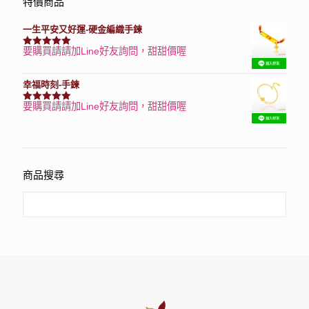
特價商品
一生平安又好運-硬金編織手鍊
要購買請請加Line好友詢問，甜甜價喔
評分
7740
滿分 5
幸福時刻-手鍊
要購買請請加Line好友詢問，甜甜價喔
評分
3150
滿分 5
商品搜尋