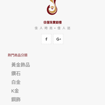
佳億珠寶銀樓
佳 人 時 尚 • 億 人 迷
熱門商品分類
黃金飾品
鑽石
白金
K金
鋼飾