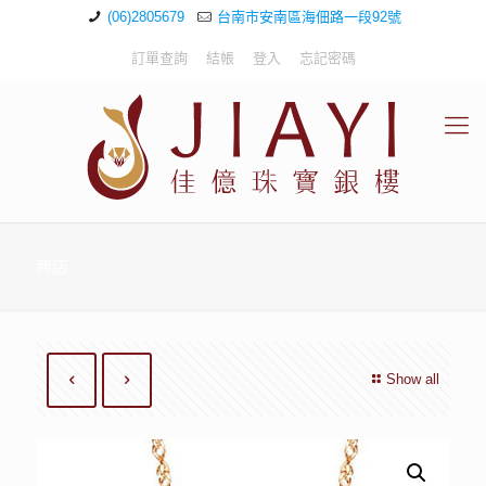
(06)2805679
台南市安南區海佃路一段92號
訂單查詢
結帳
登入
忘記密碼
商店
Show all