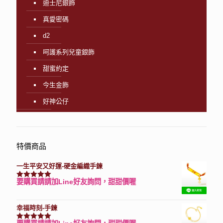
迪士尼銀飾
真愛密碼
d2
呵護系列兒童銀飾
甜蜜約定
今生金飾
好神公仔
特價商品
一生平安又好運-硬金編織手鍊
要購買請請加Line好友詢問，甜甜價喔
評分
7740
滿分 5
幸福時刻-手鍊