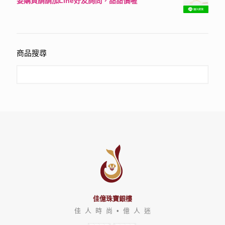
要購買請請加Line好友詢問，甜甜價喔
評分
3150
滿分 5
商品搜尋
佳億珠寶銀樓
佳 人 時 尚 • 億 人 迷