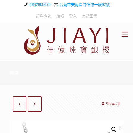
(06)2805679
台南市安南區海佃路一段92號
訂單查詢
結帳
登入
忘記密碼
商店
Show all