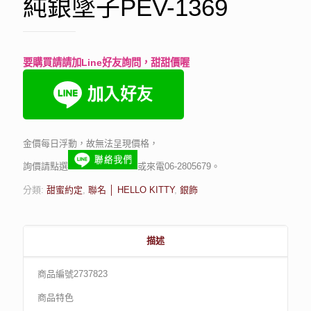
純銀墜子PEV-1369
要購買請請加Line好友詢問，甜甜價喔
金價每日浮動，故無法呈現價格，
詢價請點選
或來電06-2805679。
分類:
甜蜜約定
,
聯名 │ HELLO KITTY
,
銀飾
描述
商品編號2737823
商品特色