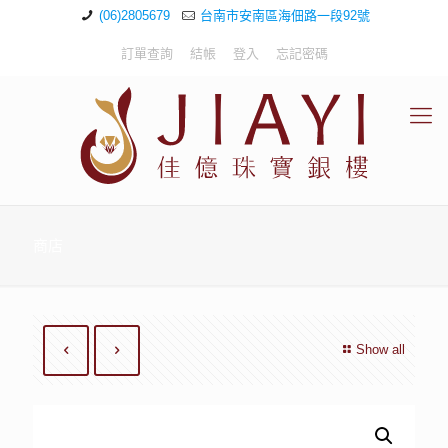
(06)2805679
台南市安南區海佃路一段92號
訂單查詢
結帳
登入
忘記密碼
商店
Show all