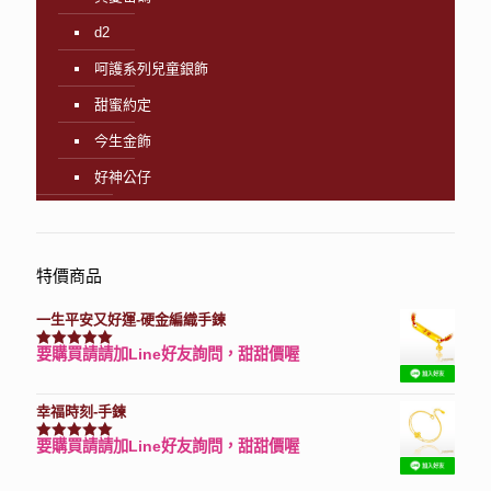
d2
呵護系列兒童銀飾
甜蜜約定
今生金飾
好神公仔
特價商品
一生平安又好運-硬金編織手鍊
要購買請請加Line好友詢問，甜甜價喔
評分
7740
滿分 5
幸福時刻-手鍊
要購買請請加Line好友詢問，甜甜價喔
評分
3150
滿分 5