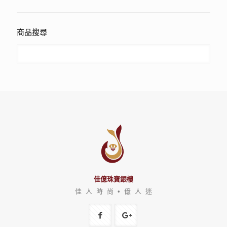
商品搜尋
佳億珠寶銀樓
佳 人 時 尚 • 億 人 迷