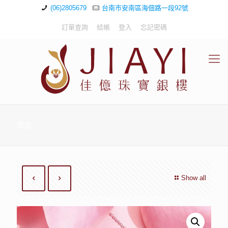
(06)2805679
台南市安南區海佃路一段92號
訂單查詢
結帳
登入
忘記密碼
商店
Show all