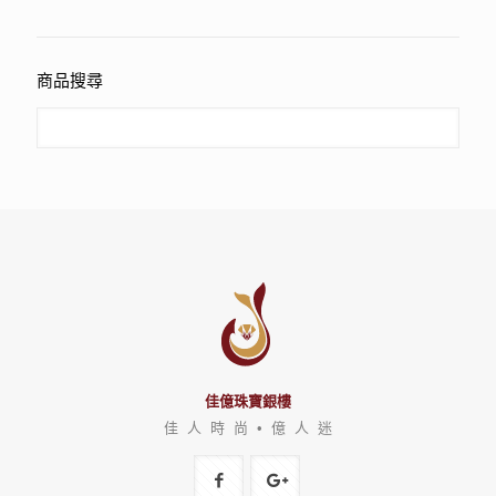
商品搜尋
佳億珠寶銀樓
佳 人 時 尚 • 億 人 迷