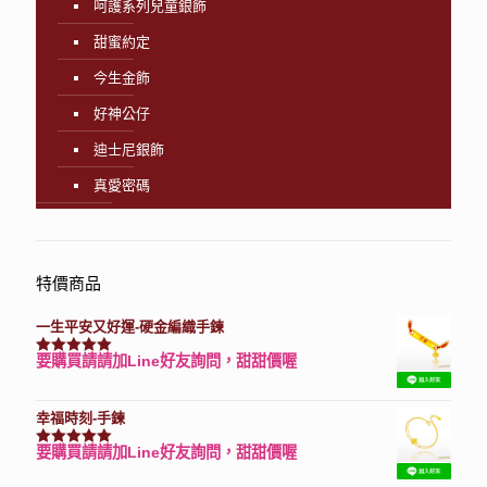
呵護系列兒童銀飾
甜蜜約定
今生金飾
好神公仔
迪士尼銀飾
真愛密碼
特價商品
一生平安又好運-硬金編織手鍊
要購買請請加Line好友詢問，甜甜價喔
評分
7740
滿分 5
幸福時刻-手鍊
要購買請請加Line好友詢問，甜甜價喔
評分
3150
滿分 5