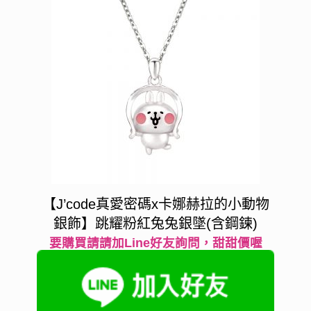
【J’code真愛密碼x卡娜赫拉的小動物
銀飾】跳耀粉紅兔兔銀墜(含鋼鍊)
要購買請請加Line好友詢問，甜甜價喔