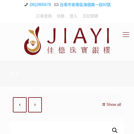
(06)2805679
台南市安南區海佃路一段92號
訂單查詢
結帳
登入
忘記密碼
商店
Show all