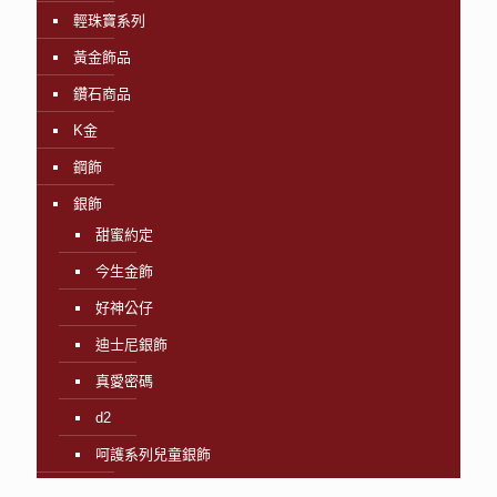
輕珠寶系列
黃金飾品
鑽石商品
K金
鋼飾
銀飾
甜蜜約定
今生金飾
好神公仔
迪士尼銀飾
真愛密碼
d2
呵護系列兒童銀飾