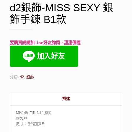
d2銀飾-MISS SEXY 銀
飾手鍊 B1款
要購買請請加Line好友詢問，甜甜價喔
分類:
d2
,
銀飾
描述
MB145 白K NT1,999
銀製品
尺寸：手環寬0.5