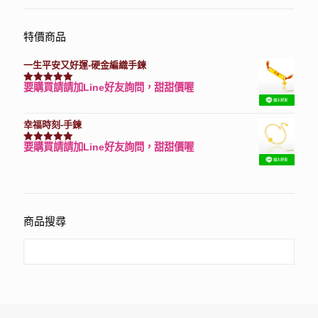
特價商品
一生平安又好運-硬金編織手鍊
要購買請請加Line好友詢問，甜甜價喔
評分
7740
滿分 5
幸福時刻-手鍊
要購買請請加Line好友詢問，甜甜價喔
評分
3150
滿分 5
商品搜尋