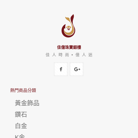
佳億珠寶銀樓
佳 人 時 尚 • 億 人 迷
熱門商品分類
黃金飾品
鑽石
白金
K金