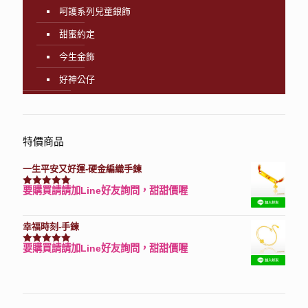
呵護系列兒童銀飾
甜蜜約定
今生金飾
好神公仔
特價商品
一生平安又好運-硬金編織手鍊
要購買請請加Line好友詢問，甜甜價喔
評分
7740
滿分 5
幸福時刻-手鍊
要購買請請加Line好友詢問，甜甜價喔
評分
3150
滿分 5