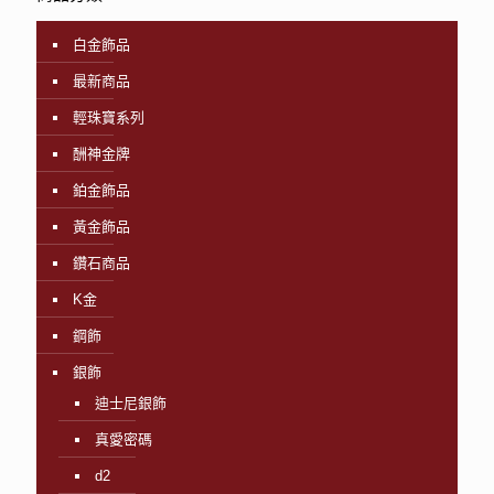
白金飾品
最新商品
輕珠寶系列
酬神金牌
鉑金飾品
黃金飾品
鑽石商品
K金
鋼飾
銀飾
迪士尼銀飾
真愛密碼
d2