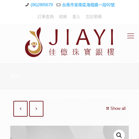
(06)2805679
台南市安南區海佃路一段92號
訂單查詢
結帳
登入
忘記密碼
商店
Show all