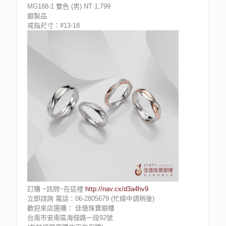
MG188-1 雙色 (男) NT 1,799
銀製品
戒指尺寸：#13-18
訂購 ~訊問~在這裡
http://nav.cx/d3a4hv9
立即諮詢 電話：06-2805679 (忙線中請稍後)
歡迎來店選購： 佳億珠寶銀樓
台南市安南區海佃路一段92號