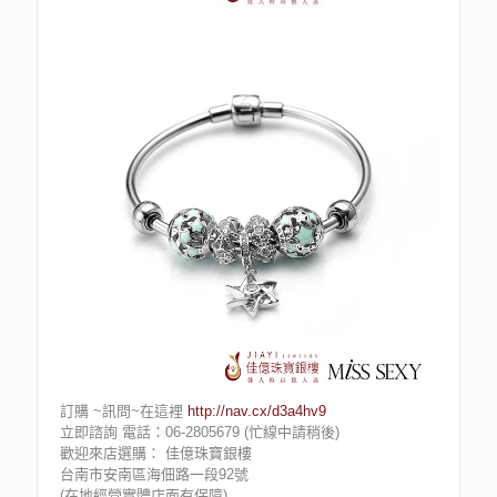
訂購 ~訊問~在這裡
http://nav.cx/d3a4hv9
立即諮詢 電話：06-2805679 (忙線中請稍後)
歡迎來店選購： 佳億珠寶銀樓
台南市安南區海佃路一段92號
(在地經營實體店面有保障)