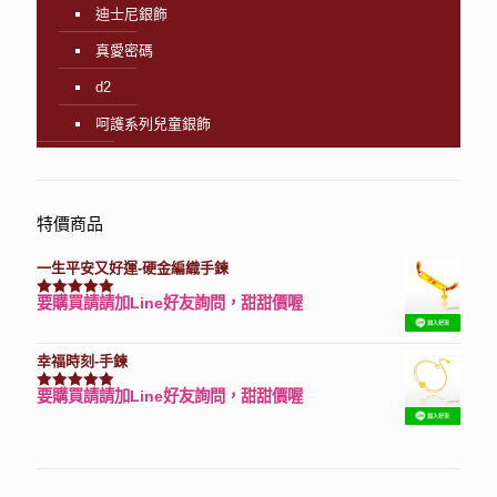
迪士尼銀飾
真愛密碼
d2
呵護系列兒童銀飾
特價商品
一生平安又好運-硬金編織手鍊
要購買請請加Line好友詢問，甜甜價喔
評分
7740
滿分 5
幸福時刻-手鍊
要購買請請加Line好友詢問，甜甜價喔
評分
3150
滿分 5