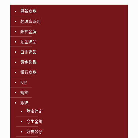
最新商品
輕珠寶系列
酬神金牌
鉑金飾品
白金飾品
黃金飾品
鑽石商品
K金
鋼飾
銀飾
甜蜜約定
今生金飾
好神公仔