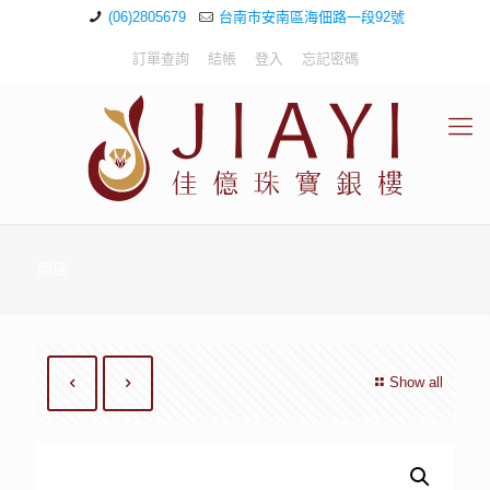
(06)2805679
台南市安南區海佃路一段92號
訂單查詢
結帳
登入
忘記密碼
商店
Show all