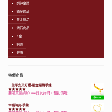
酬神金牌
鉑金飾品
黃金飾品
鑽石商品
K金
鋼飾
銀飾
特價商品
一生平安又好運-硬金編織手鍊
要購買請請加Line好友詢問，甜甜價喔
評分
7740
滿分 5
幸福時刻-手鍊