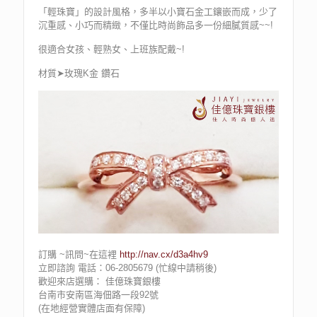
「輕珠寶」的設計風格，多半以小寶石金工鑲嵌而成，少了
沉重感、小巧而精緻，不僅比時尚飾品多一份細膩質感~~!
很適合女孩、輕熟女、上班族配戴~!
材質➤玫瑰K金 鑽石
訂購 ~訊問~在這裡
http://nav.cx/d3a4hv9
立即諮詢 電話：06-2805679 (忙線中請稍後)
歡迎來店選購： 佳億珠寶銀樓
台南市安南區海佃路一段92號
(在地經營實體店面有保障)