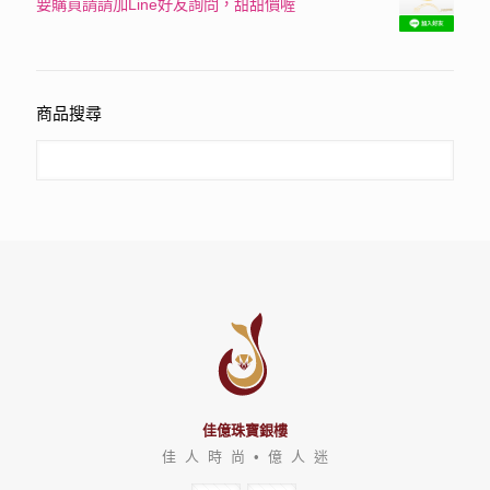
要購買請請加Line好友詢問，甜甜價喔
評分
3150
滿分 5
商品搜尋
佳億珠寶銀樓
佳 人 時 尚 • 億 人 迷