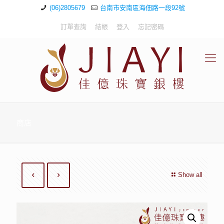
(06)2805679
台南市安南區海佃路一段92號
訂單查詢
結帳
登入
忘記密碼
商店
Show all