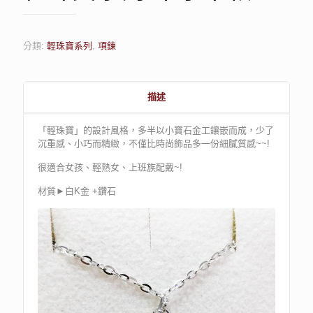
分類:
輕珠寶系列
,
項鍊
描述
「輕珠寶」的設計風格，多半以小寶石金工鑲嵌而成，少了
沉重感、小巧而精緻，不僅比時尚飾品多一份細膩質感~~!
很適合女孩、輕熟女、上班族配戴~!
材質►白K金 +鑽石