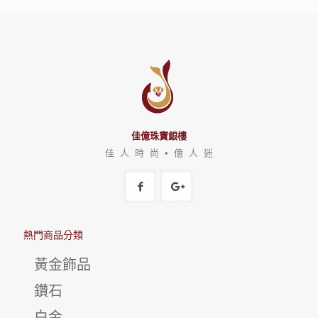
佳億珠寶銀樓
佳 人 時 尚 • 億 人 迷
熱門商品分類
黃金飾品
鑽石
白金