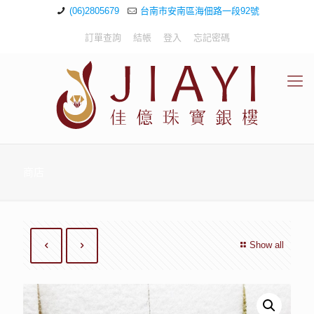
(06)2805679
台南市安南區海佃路一段92號
訂單查詢
結帳
登入
忘記密碼
商店
Show all