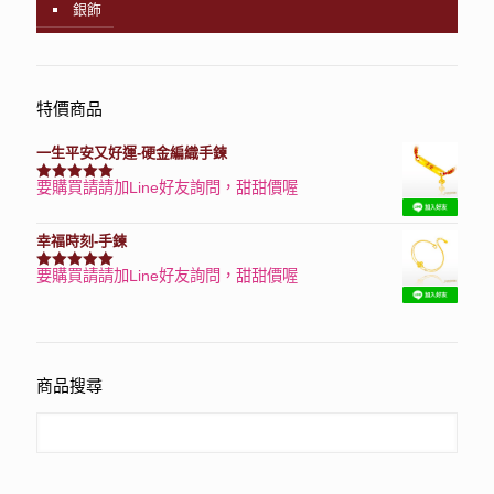
銀飾
特價商品
一生平安又好運-硬金編織手鍊
要購買請請加Line好友詢問，甜甜價喔
評分
7740
滿分 5
幸福時刻-手鍊
要購買請請加Line好友詢問，甜甜價喔
評分
3150
滿分 5
商品搜尋