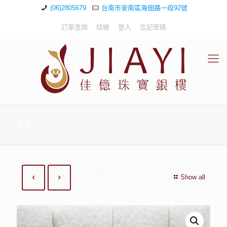
(06)2805679
台南市安南區海佃路一段92號
訂單查詢
結帳
登入
忘記密碼
商店
Show all