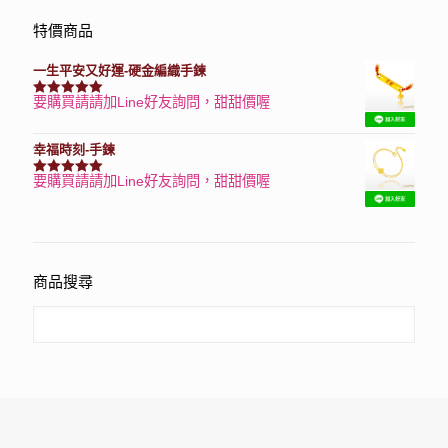
特價商品
一生平安又好運-硬金編織手鍊
要購買請請加Line好友詢問，甜甜價喔
評分
7740
滿分 5
幸福時刻-手鍊
要購買請請加Line好友詢問，甜甜價喔
評分
3150
滿分 5
商品搜尋