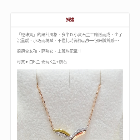
描述
「輕珠寶」的設計風格，多半以小寶石金工鑲嵌而成，少了
沉重感、小巧而精緻，不僅比時尚飾品多一份細膩質感~~!
很適合女孩、輕熟女、上班族配戴~!
材質►白K金 玫瑰K金+鑽石