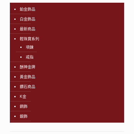
鉑金飾品
白金飾品
最新商品
輕珠寶系列
項鍊
戒指
酬神金牌
黃金飾品
鑽石商品
K金
鋼飾
銀飾