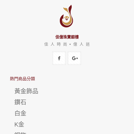
佳億珠寶銀樓
佳 人 時 尚 • 億 人 迷
熱門商品分類
黃金飾品
鑽石
白金
K金