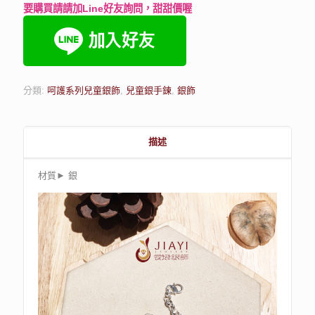
要購買請請加Line好友詢問，甜甜價喔
分類:
呵護系列兒童銀飾
,
兒童銀手鍊
,
銀飾
描述
材質► 銀