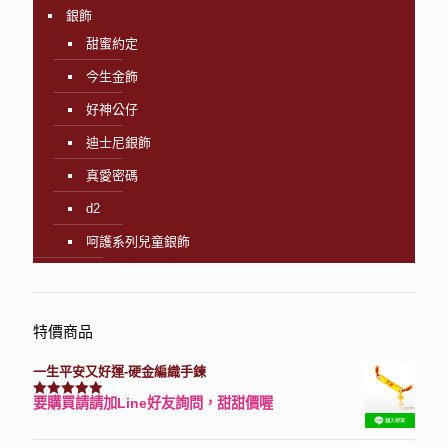
銀飾
甜蜜約定
今生金飾
好神公仔
迪士尼銀飾
真愛密碼
d2
呵護系列兒童銀飾
特價商品
一生平安又好運-硬金編織手鍊
要購買請請加Line好友詢問，甜甜價喔
評分
7740
滿分 5