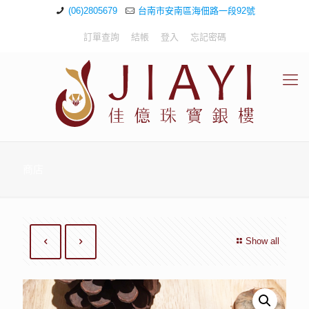
(06)2805679
台南市安南區海佃路一段92號
訂單查詢
結帳
登入
忘記密碼
商店
Show all