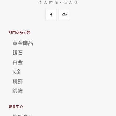
佳 人 時 尚 • 億 人 迷
熱門商品分類
黃金飾品
鑽石
白金
K金
鋼飾
銀飾
會員中心