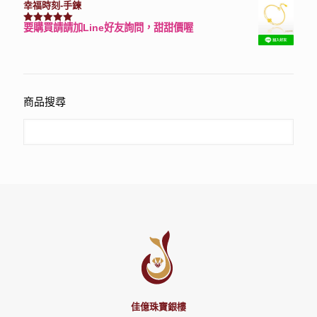
幸福時刻-手鍊
要購買請請加Line好友詢問，甜甜價喔
評分
3150
滿分 5
商品搜尋
佳億珠寶銀樓