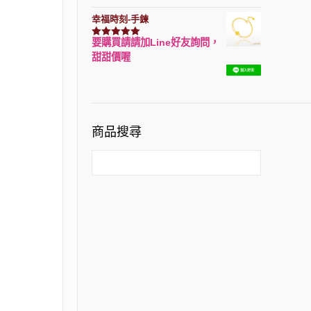
幸福時刻-手鍊
要購買請請加Line好友詢問，
評分
3150
滿分 5
甜甜價喔
商品搜尋