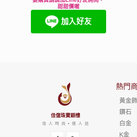
要購買請請加Line好友詢問，
甜甜價喔
熱門
黃金
鑽石
佳億珠寶銀樓
白金
佳 人 時 尚 • 億 人 迷
K金