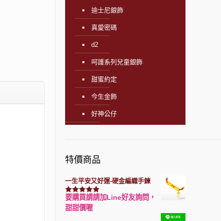
迪士尼銀飾
真愛密碼
d2
呵護系列兒童銀飾
甜蜜約定
今生金飾
好神公仔
特價商品
一生平安又好運-硬金編織手鍊
要購買請請加Line好友詢問，
評分
7740
滿分 5
甜甜價喔