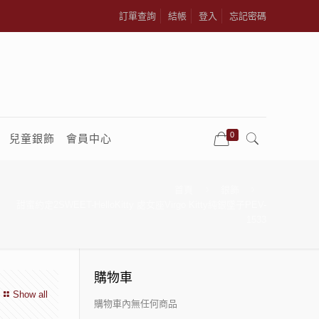
訂單查詢
結帳
登入
忘記密碼
0
兒童銀飾
會員中心
首頁
銀飾
甜蜜約定2SWEET-HelloKitty 處女座Virgo Kitty純銀墜子PEV-
1533
購物車
Show all
購物車內無任何商品