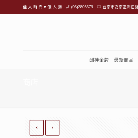
佳 人 時 尚 ♥ 億 人 迷
(06)2805679
台南市安南區海佃路
酬神金牌
最新商品
商店