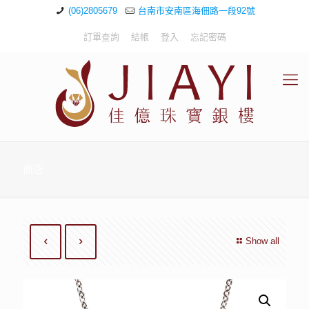
(06)2805679
台南市安南區海佃路一段92號
訂單查詢
結帳
登入
忘記密碼
商店
Show all