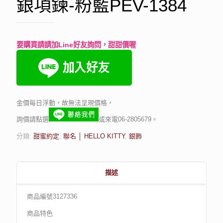
銀項鍊-粉藍PEV-1384
要購買請請加Line好友詢問，甜甜價喔
金價每日浮動，故無法呈現價格，
詢價請點選
或來電06-2805679。
分類:
甜蜜約定
,
聯名 │ HELLO KITTY
,
銀飾
描述
商品編號3127336
商品特色