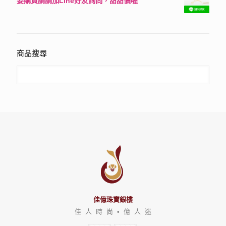
要購買請請加Line好友詢問，甜甜價喔
評分
3150
滿分 5
商品搜尋
佳億珠寶銀樓
佳 人 時 尚 • 億 人 迷