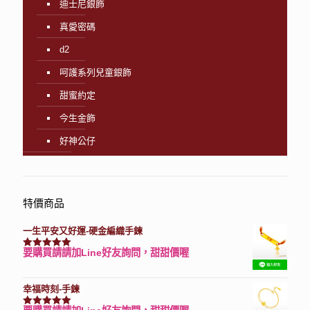
迪士尼銀飾
真愛密碼
d2
呵護系列兒童銀飾
甜蜜約定
今生金飾
好神公仔
特價商品
一生平安又好運-硬金編織手鍊
要購買請請加Line好友詢問，甜甜價喔
評分
7740
滿分 5
幸福時刻-手鍊