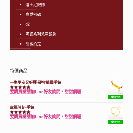
迪士尼銀飾
真愛密碼
d2
呵護系列兒童銀飾
甜蜜約定
特價商品
一生平安又好運-硬金編織手鍊
要購買請請加Line好友詢問，甜甜價喔
評分
7740
滿分 5
幸福時刻-手鍊
要購買請請加Line好友詢問，甜甜價喔
評分
3150
滿分 5