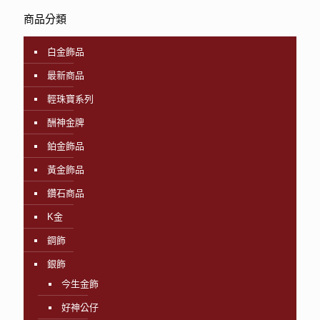
商品分類
白金飾品
最新商品
輕珠寶系列
酬神金牌
鉑金飾品
黃金飾品
鑽石商品
K金
鋼飾
銀飾
今生金飾
好神公仔