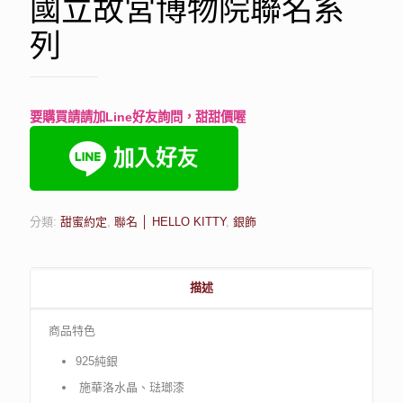
國立故宮博物院聯名系
列
要購買請請加Line好友詢問，甜甜價喔
分類:
甜蜜約定
,
聯名 │ HELLO KITTY
,
銀飾
描述
商品特色
925純銀
施華洛水晶、琺瑯漆