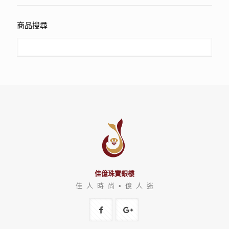
商品搜尋
佳億珠寶銀樓
佳 人 時 尚 • 億 人 迷