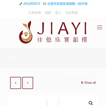
(06)2805679
台南市安南區海佃路一段92號
訂單查詢
結帳
登入
忘記密碼
商店
Show all