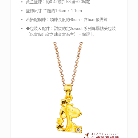
黃金墜鍊：約0.42錢(1.58g)(±0.05錢)
墜飾尺寸:主題約1.6cm x 1.1cm
若搭配鋼鍊：項鍊長度約45cm，含5cm預備鍊。
◆包裝＆配件：甜蜜約定2sweet 系列專屬精美包裝
（以實際出貨之珠寶盒為主）、保證卡