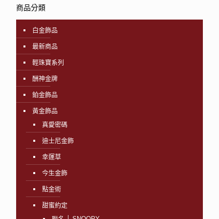
商品分類
白金飾品
最新商品
輕珠寶系列
酬神金牌
鉑金飾品
黃金飾品
真愛密碼
迪士尼金飾
幸運草
今生金飾
點金術
甜蜜約定
聯名 │ SNOOPY