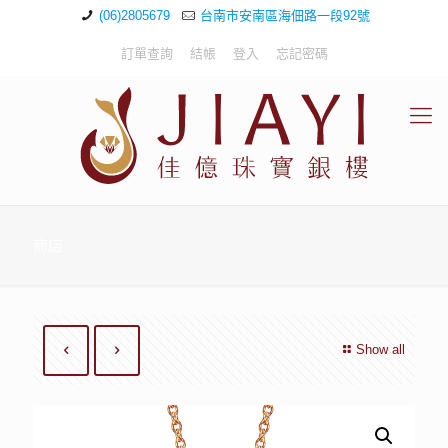
(06)2805679
台南市安南區海佃路一段92號
訂單查詢
結帳
登入
忘記密碼
商店
Show all