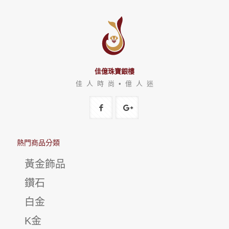
佳億珠寶銀樓
佳 人 時 尚 • 億 人 迷
熱門商品分類
黃金飾品
鑽石
白金
K金