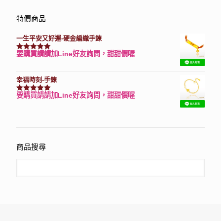
特價商品
一生平安又好運-硬金編織手鍊
要購買請請加Line好友詢問，甜甜價喔
評分
7740
滿分 5
幸福時刻-手鍊
要購買請請加Line好友詢問，甜甜價喔
評分
3150
滿分 5
商品搜尋