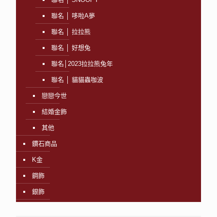
聯名 │ 哆啦A夢
聯名 │ 拉拉熊
聯名 │ 好想兔
聯名│2023拉拉熊兔年
聯名 │ 貓貓蟲咖波
戀戀今世
結婚金飾
其他
鑽石商品
K金
鋼飾
銀飾