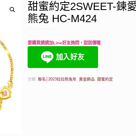
甜蜜約定2SWEET-鍊
熊兔 HC-M424
要購買請請加Line好友詢問，甜甜價喔
分類:
聯名│2023拉拉熊兔年
,
黃金飾品
,
甜蜜約定