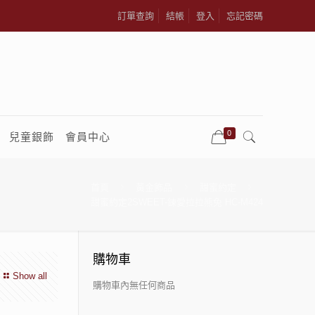
訂單查詢
結帳
登入
忘記密碼
0
兒童銀飾
會員中心
首頁
黃金飾品
甜蜜約定
甜蜜約定2SWEET-鍊愛拉拉熊兔 HC-M424
購物車
Show all
購物車內無任何商品