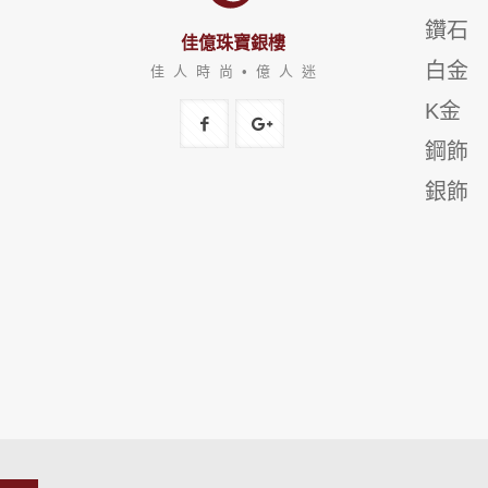
鑽石
佳億珠寶銀樓
白金
佳 人 時 尚 • 億 人 迷
K金
鋼飾
銀飾