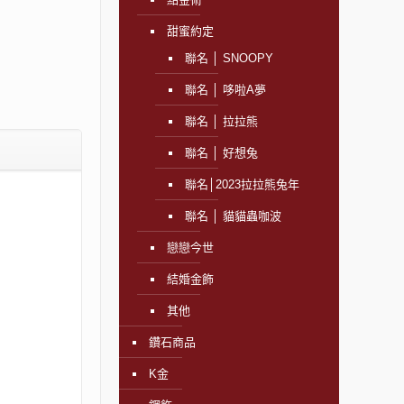
甜蜜約定
聯名 │ SNOOPY
聯名 │ 哆啦A夢
聯名 │ 拉拉熊
聯名 │ 好想兔
聯名│2023拉拉熊兔年
聯名 │ 貓貓蟲咖波
戀戀今世
結婚金飾
其他
鑽石商品
K金