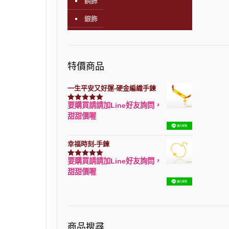
鋼飾
銀飾
特價商品
一生平安又好運-硬金編織手鍊
要購買請請加Line好友詢問，
評分
7740
滿分 5
甜甜價喔
幸福時刻-手鍊
要購買請請加Line好友詢問，
評分
3150
滿分 5
甜甜價喔
商品搜尋