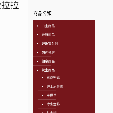
愛拉拉
商品分類
白金飾品
最新商品
輕珠寶系列
酬神金牌
鉑金飾品
黃金飾品
真愛密碼
迪士尼金飾
幸運草
今生金飾
點金術