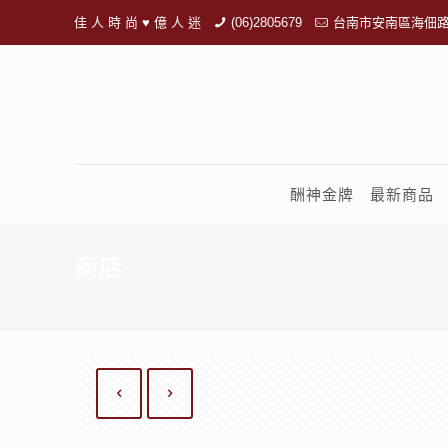
佳 人 時 尚 ♥ 億 人 迷
(06)2805679
台南市安南區海佃路
酬神金牌
最新商品
商店