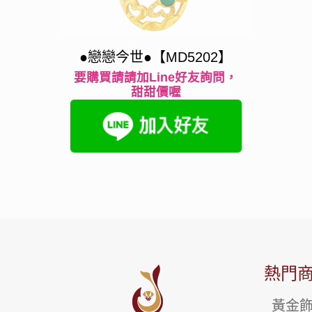
●戀戀今世●【MD5202】
要購買請請加Line好友詢問，
甜甜價喔
熱門
黃金