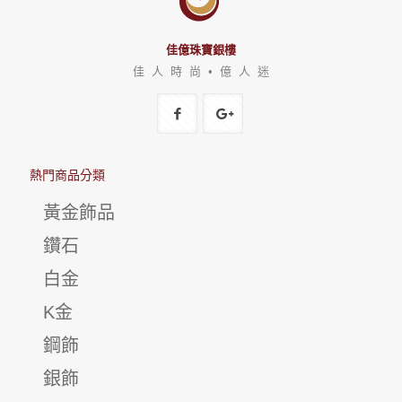
佳億珠寶銀樓
佳 人 時 尚 • 億 人 迷
熱門商品分類
黃金飾品
鑽石
白金
K金
鋼飾
銀飾