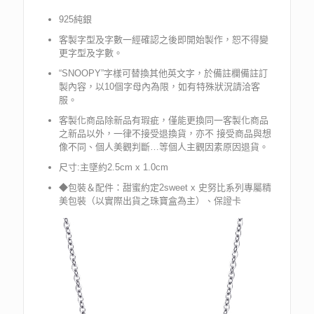
925純銀
客製字型及字數一經確認之後即開始製作，恕不得變
更字型及字數。
“SNOOPY”字樣可替換其他英文字，於備註欄備註訂
製內容，以10個字母內為限，如有特殊狀況請洽客
服。
客製化商品除新品有瑕疵，僅能更換同一客製化商品
之新品以外，一律不接受退換貨，亦不 接受商品與想
像不同、個人美觀判斷…等個人主觀因素原因退貨。
尺寸:主墜約2.5cm x 1.0cm
◆包裝＆配件：甜蜜約定2sweet x 史努比系列專屬精
美包裝（以實際出貨之珠寶盒為主）、保證卡