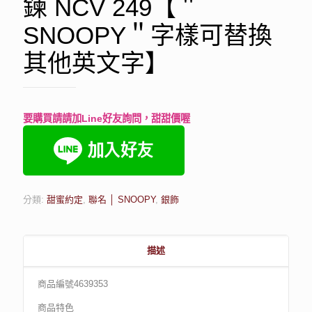
鍊 NCV 249【＂
SNOOPY＂字樣可替換
其他英文字】
要購買請請加Line好友詢問，甜甜價喔
分類:
甜蜜約定
,
聯名 │ SNOOPY
,
銀飾
描述
商品編號4639353
商品特色