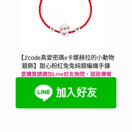
【J’code真愛密碼x卡娜赫拉的小動物
銀飾】甜心粉紅兔兔純銀編織手鍊
要購買請請加Line好友詢問，甜甜價喔