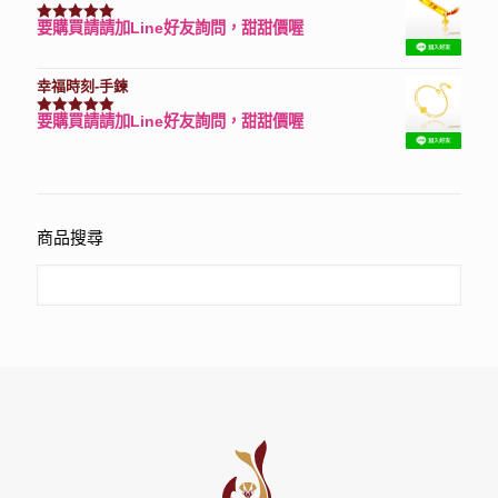
要購買請請加Line好友詢問，甜甜價喔
評分
7740
滿分 5
幸福時刻-手鍊
要購買請請加Line好友詢問，甜甜價喔
評分
3150
滿分 5
商品搜尋