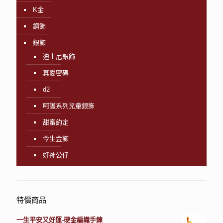
K金
鋼飾
銀飾
迪士尼銀飾
真愛密碼
d2
呵護系列兒童銀飾
甜蜜約定
今生金飾
好神公仔
特價商品
一生平安又好運-硬金編織手鍊