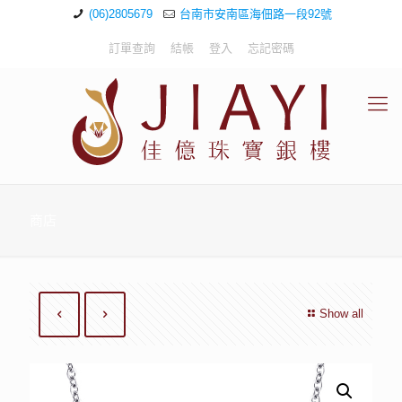
(06)2805679
台南市安南區海佃路一段92號
訂單查詢
結帳
登入
忘記密碼
商店
Show all