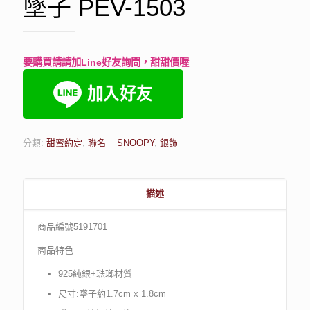
墜子 PEV-1503
要購買請請加Line好友詢問，甜甜價喔
分類:
甜蜜約定
,
聯名 │ SNOOPY
,
銀飾
描述
商品編號5191701
商品特色
925純銀+琺瑯材質
尺寸:墜子約1.7cm x 1.8cm