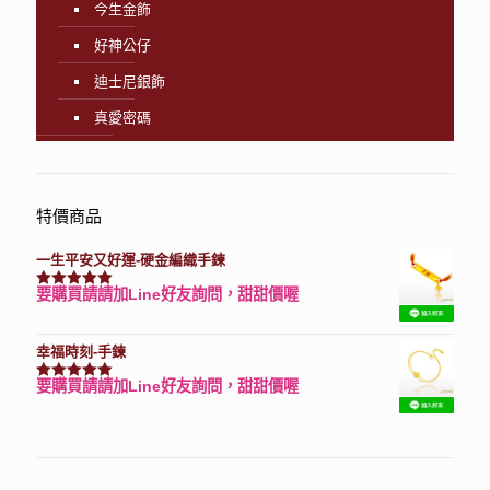
今生金飾
好神公仔
迪士尼銀飾
真愛密碼
特價商品
一生平安又好運-硬金編織手鍊
要購買請請加Line好友詢問，甜甜價喔
評分
7740
滿分 5
幸福時刻-手鍊
要購買請請加Line好友詢問，甜甜價喔
評分
3150
滿分 5