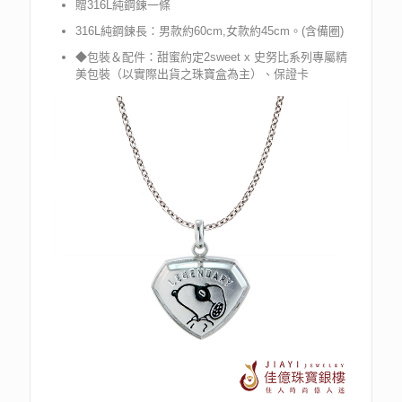
贈316L純鋼鍊一條
316L純鋼鍊長：男款約60cm,女款約45cm。(含備圈)
◆包裝＆配件：甜蜜約定2sweet x 史努比系列專屬精
美包裝（以實際出貨之珠寶盒為主）、保證卡