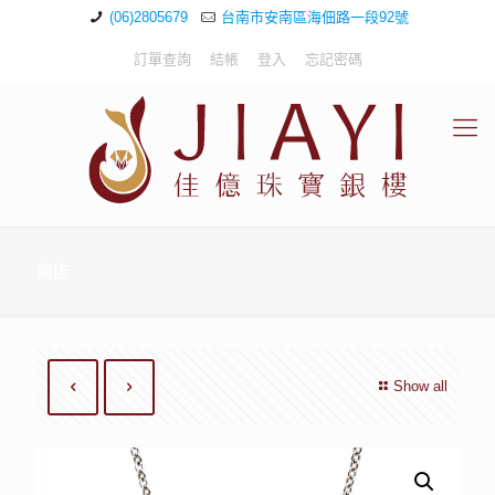
(06)2805679
台南市安南區海佃路一段92號
訂單查詢
結帳
登入
忘記密碼
商店
Show all