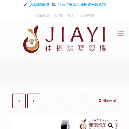
(06)2805679
台南市安南區海佃路一段92號
訂單查詢
結帳
登入
忘記密碼
商店
Show all