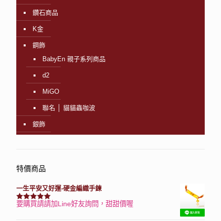
鑽石商品
K金
鋼飾
BabyEn 親子系列商品
d2
MiGO
聯名 │ 貓貓蟲咖波
銀飾
特價商品
一生平安又好運-硬金編織手鍊
要購買請請加Line好友詢問，甜甜價喔
評分
7740
滿分 5