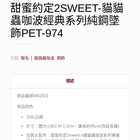
甜蜜約定2SWEET-貓貓
蟲咖波經典系列純鋼墜
飾PET-974
分類:
聯名 │ 貓貓蟲咖波
,
鋼飾
描述
商品編號9462551
商品特色
316L白鋼.
尺寸：體大小約1.9×1.2cm，鍊長約45cm(含延長鍊)
包裝＆配件：甜蜜約定2sweet x貓貓蟲咖波系列專屬