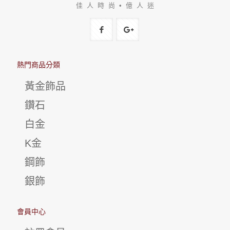
佳 人 時 尚 • 億 人 迷
熱門商品分類
黃金飾品
鑽石
白金
K金
鋼飾
銀飾
會員中心