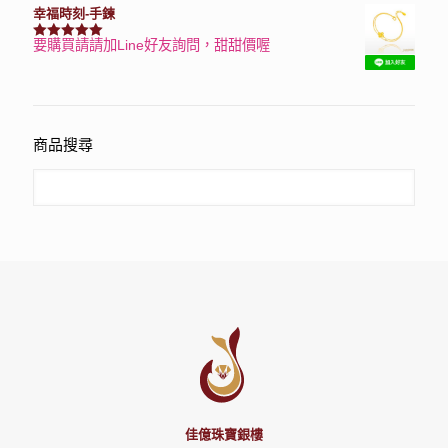
幸福時刻-手鍊
要購買請請加Line好友詢問，甜甜價喔
評分
3150
滿分 5
商品搜尋
佳億珠寶銀樓