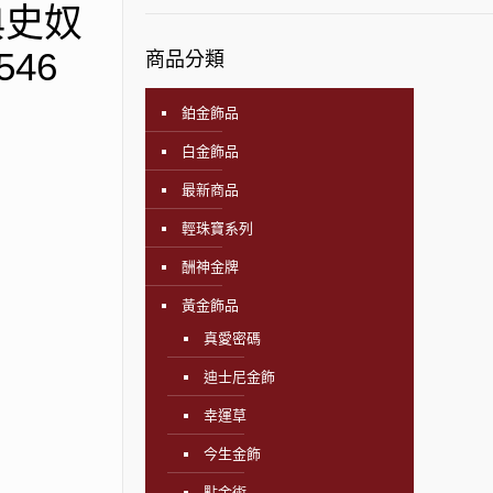
典史奴
546
商品分類
鉑金飾品
白金飾品
最新商品
輕珠寶系列
酬神金牌
黃金飾品
真愛密碼
迪士尼金飾
幸運草
今生金飾
點金術