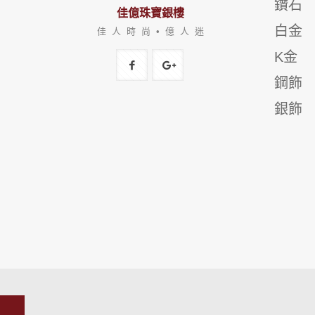
鑽石
佳億珠寶銀樓
白金
佳 人 時 尚 • 億 人 迷
K金
鋼飾
銀飾