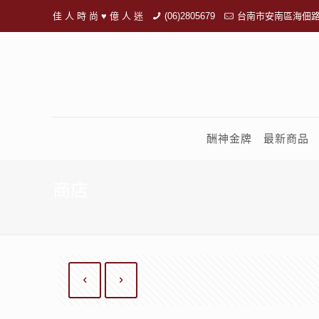
佳 人 時 尚 ♥ 億 人 迷
(06)2805679
台南市安南區海佃路
酬神金牌
最新商品
商店