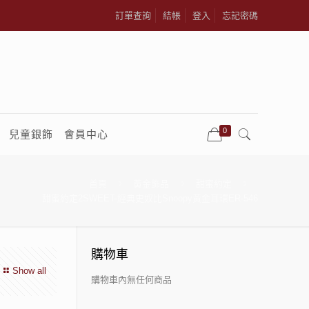
訂單查詢
結帳
登入
忘記密碼
0
兒童銀飾
會員中心
首頁
黃金飾品
甜蜜約定
甜蜜約定2SWEET-經典史奴比Snoopy黃金耳環ER-546
購物車
Show all
購物車內無任何商品