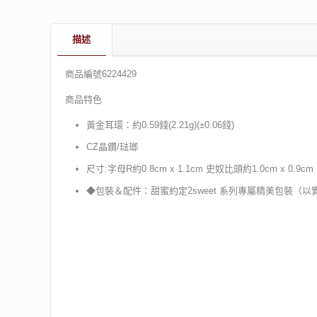
描述
商品編號6224429
商品特色
黃金耳環：約0.59錢(2.21g)(±0.06錢)
CZ晶鑽/琺瑯
尺寸:字母R約0.8cm x 1.1cm 史奴比頭約1.0cm x 0.9cm
◆包裝＆配件：甜蜜約定2sweet 系列專屬精美包裝（