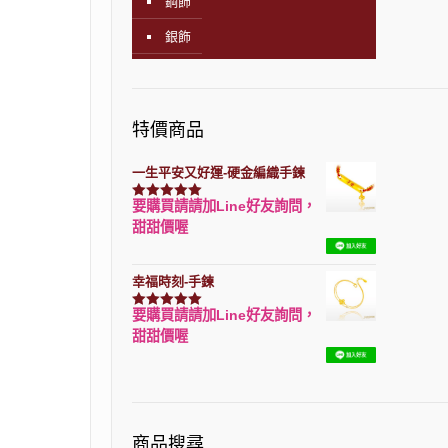
鋼飾
銀飾
特價商品
一生平安又好運-硬金編織手鍊
要購買請請加Line好友詢問，
評分
7740
滿分 5
甜甜價喔
幸福時刻-手鍊
要購買請請加Line好友詢問，
評分
3150
滿分 5
甜甜價喔
商品搜尋