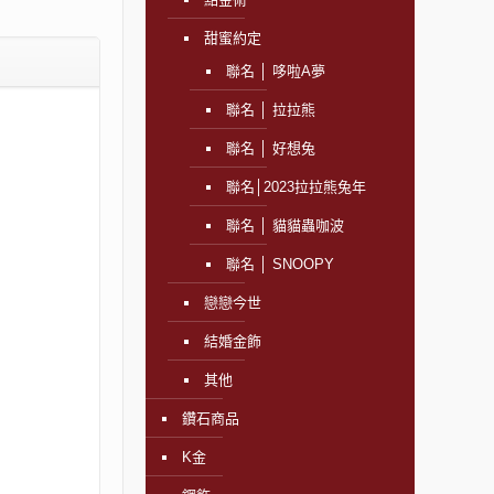
甜蜜約定
聯名 │ 哆啦A夢
聯名 │ 拉拉熊
聯名 │ 好想兔
聯名│2023拉拉熊兔年
聯名 │ 貓貓蟲咖波
聯名 │ SNOOPY
戀戀今世
結婚金飾
其他
鑽石商品
K金