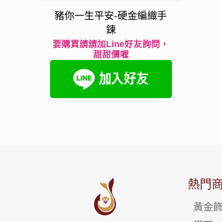
豬你一生平安-硬金編織手
鍊
要購買請請加Line好友詢問，
甜甜價喔
熱門
黃金