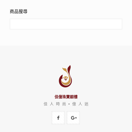
商品搜尋
佳億珠寶銀樓
佳 人 時 尚 • 億 人 迷