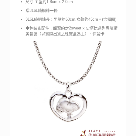
尺寸:主墜約1.8cm x 2.0cm
贈316L純鋼鍊一條
316L純鋼鍊長：男款約60cm,女款約45cm。(含備圈)
◆包裝＆配件：甜蜜約定2sweet x 史努比系列專屬精
美包裝（以實際出貨之珠寶盒為主）、保證卡