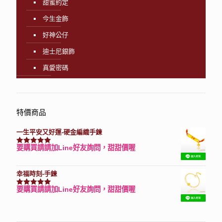
甜蜜約定
今生金飾
好神公仔
迪士尼銀飾
真愛密碼
特價商品
一生平安又好運-硬金編織手鍊
要購買請請加Line好友詢問，甜甜價喔
評分
7740
滿分 5
幸福時刻-手鍊
要購買請請加Line好友詢問，甜甜價喔
評分
3150
滿分 5