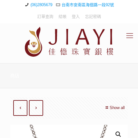
(06)2805679
台南市安南區海佃路一段92號
訂單查詢
結帳
登入
忘記密碼
商店
Show all