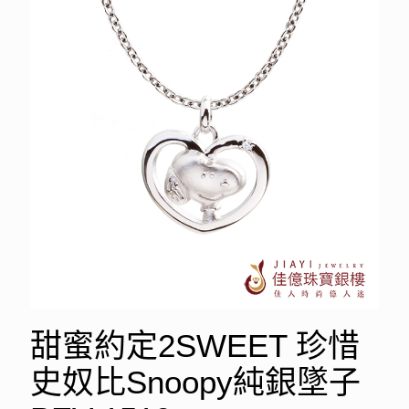
甜蜜約定2SWEET 珍惜
史奴比Snoopy純銀墜子