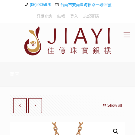
(06)2805679
台南市安南區海佃路一段92號
訂單查詢
結帳
登入
忘記密碼
商店
Show all