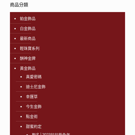
商品分類
鉑金飾品
白金飾品
最新商品
輕珠寶系列
酬神金牌
黃金飾品
真愛密碼
迪士尼金飾
幸運草
今生金飾
點金術
甜蜜約定
聯名│2023拉拉熊兔年