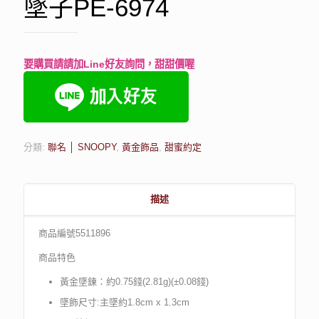
墜子PE-6974
要購買請請加Line好友詢問，甜甜價喔
分類:
聯名 │ SNOOPY
,
黃金飾品
,
甜蜜約定
描述
商品編號5511896
商品特色
黃金墜鍊：約0.75錢(2.81g)(±0.08錢)
墜飾尺寸:主墜約1.8cm x 1.3cm