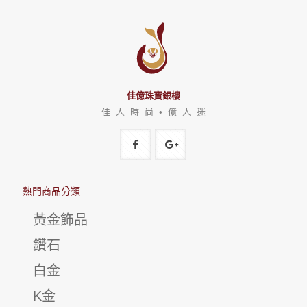
佳億珠寶銀樓
佳 人 時 尚 • 億 人 迷
熱門商品分類
黃金飾品
鑽石
白金
K金