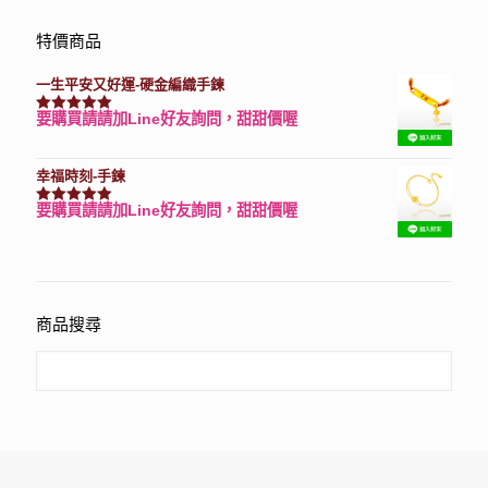
特價商品
一生平安又好運-硬金編織手鍊
要購買請請加Line好友詢問，甜甜價喔
評分
7740
滿分 5
幸福時刻-手鍊
要購買請請加Line好友詢問，甜甜價喔
評分
3150
滿分 5
商品搜尋