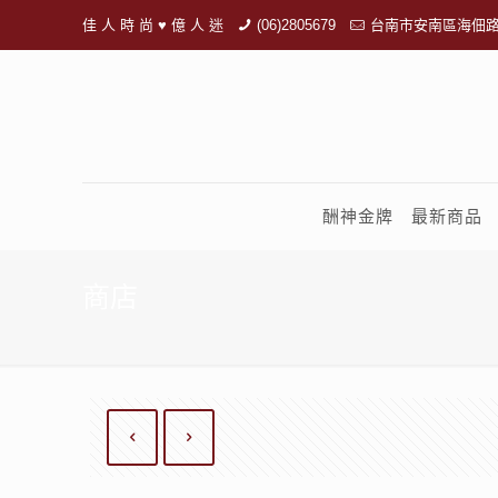
佳 人 時 尚 ♥ 億 人 迷
(06)2805679
台南市安南區海佃路
酬神金牌
最新商品
商店