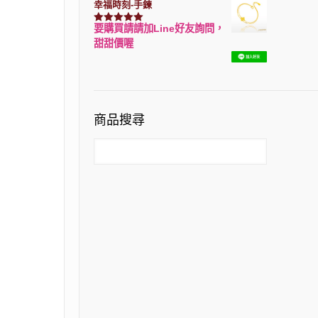
幸福時刻-手鍊
要購買請請加Line好友詢問，
評分
3150
滿分 5
甜甜價喔
商品搜尋