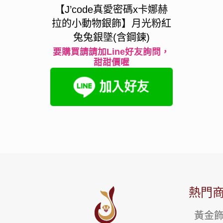
【J’code真愛密碼x卡娜赫
拉的小動物銀飾】月光粉紅
兔兔銀墜(含鋼鍊)
要購買請請加Line好友詢問，
甜甜價喔
熱門
黃金