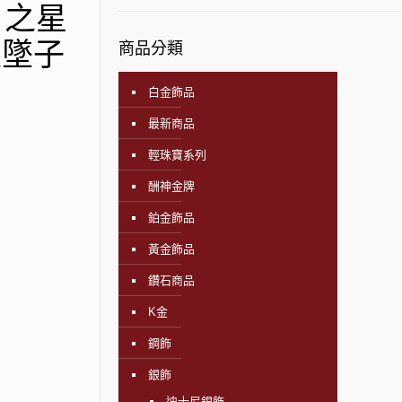
日之星
銀墜子
商品分類
白金飾品
最新商品
輕珠寶系列
酬神金牌
鉑金飾品
黃金飾品
鑽石商品
K金
鋼飾
銀飾
迪士尼銀飾