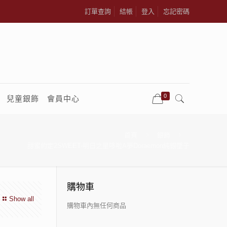
訂單查詢
結帳
登入
忘記密碼
0
兒童銀飾
會員中心
首頁
銀飾
甜蜜約定2SWEET-明日之星哆啦A夢Doraemon純銀墜子
購物車
Show all
購物車內無任何商品