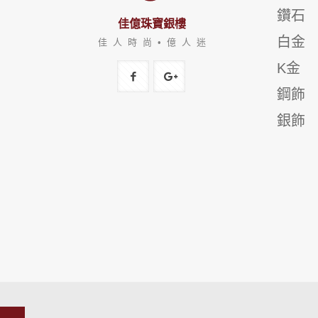
鑽石
佳億珠寶銀樓
白金
佳 人 時 尚 • 億 人 迷
K金
鋼飾
銀飾