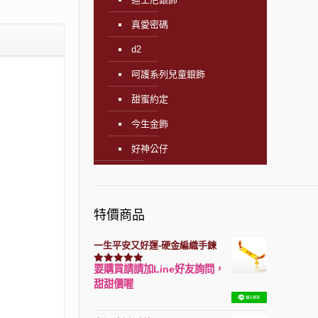
真愛密碼
d2
呵護系列兒童銀飾
甜蜜約定
今生金飾
好神公仔
特價商品
一生平安又好運-硬金編織手鍊
要購買請請加Line好友詢問，
評分
7740
滿分 5
甜甜價喔