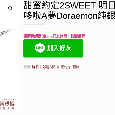
甜蜜約定2SWEET-明
哆啦A夢Doraemon純
要購買請請加Line好友詢問，甜甜價喔
分類:
聯名 │ 哆啦A夢
,
甜蜜約定
,
銀飾