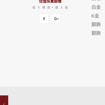
佳億珠寶銀樓
白金
佳 人 時 尚 • 億 人 迷
K金
鋼飾
銀飾