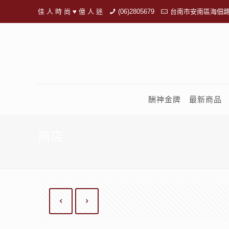
佳 人 時 尚 ♥ 億 人 迷
(06)2805679
台南市安南區海佃路
酬神金牌
最新商品
商店