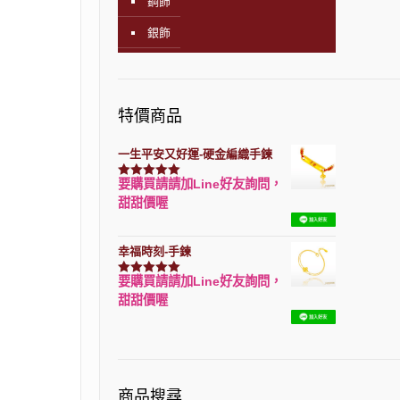
鋼飾
銀飾
特價商品
一生平安又好運-硬金編織手鍊
要購買請請加Line好友詢問，
評分
7740
滿分 5
甜甜價喔
幸福時刻-手鍊
要購買請請加Line好友詢問，
評分
3150
滿分 5
甜甜價喔
商品搜尋