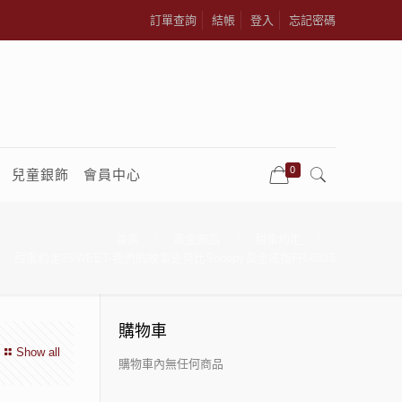
訂單查詢
結帳
登入
忘記密碼
0
兒童銀飾
會員中心
首頁
黃金飾品
甜蜜約定
甜蜜約定2SWEET-我們的故事史努比Snoopy黃金戒指FR-6815
購物車
Show all
購物車內無任何商品