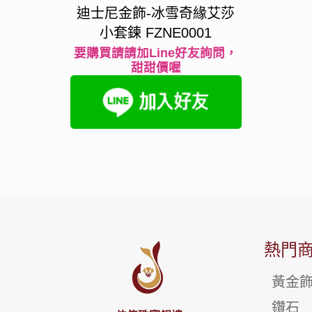
迪士尼金飾-冰雪奇緣艾莎
小套鍊 FZNE0001
要購買請請加Line好友詢問，
甜甜價喔
熱門
黃金
鑽石