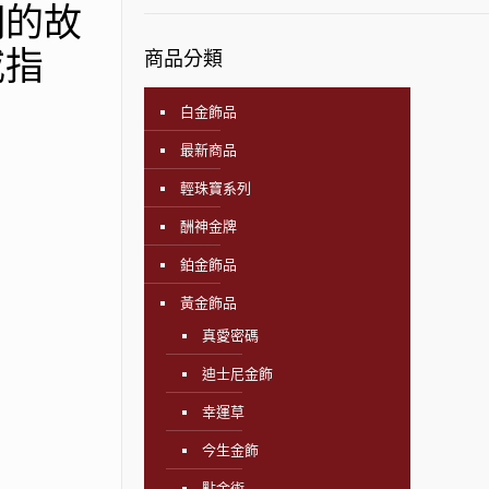
們的故
戒指
商品分類
白金飾品
最新商品
輕珠寶系列
酬神金牌
鉑金飾品
黃金飾品
真愛密碼
迪士尼金飾
幸運草
今生金飾
點金術