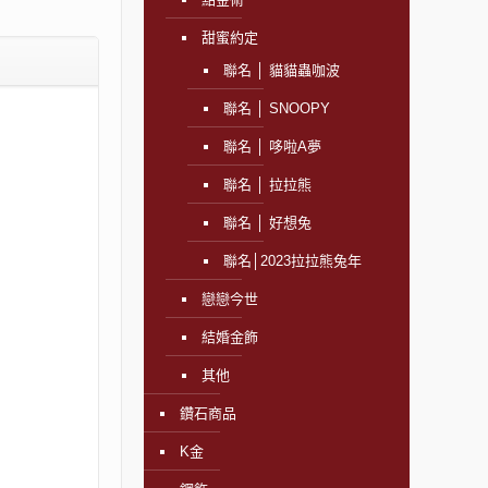
甜蜜約定
聯名 │ 貓貓蟲咖波
聯名 │ SNOOPY
聯名 │ 哆啦A夢
聯名 │ 拉拉熊
聯名 │ 好想兔
聯名│2023拉拉熊兔年
戀戀今世
結婚金飾
其他
鑽石商品
K金