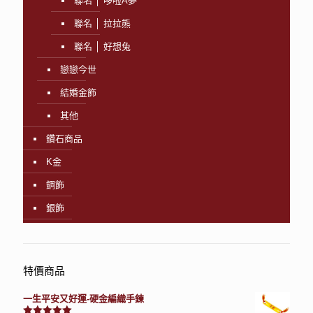
聯名 │ 哆啦A夢
聯名 │ 拉拉熊
聯名 │ 好想兔
戀戀今世
結婚金飾
其他
鑽石商品
K金
鋼飾
銀飾
特價商品
一生平安又好運-硬金編織手鍊