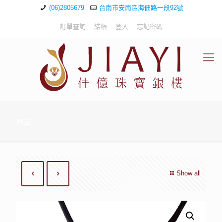
(06)2805679
台南市安南區海佃路一段92號
訂單查詢
結帳
登入
忘記密碼
商店
Show all