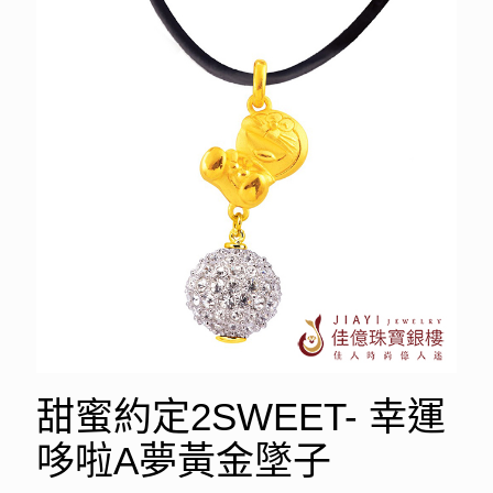
甜蜜約定2SWEET- 幸運
哆啦A夢黃金墜子