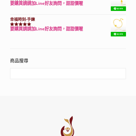
要購買請請加Line好友詢問，甜甜價喔
評分
7740
滿分 5
幸福時刻-手鍊
要購買請請加Line好友詢問，甜甜價喔
評分
3150
滿分 5
商品搜尋