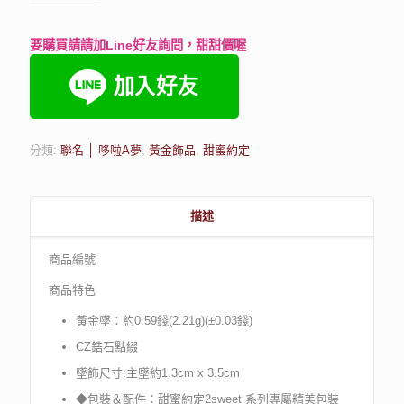
要購買請請加Line好友詢問，甜甜價喔
分類:
聯名 │ 哆啦A夢
,
黃金飾品
,
甜蜜約定
描述
商品編號
商品特色
黃金墜：約0.59錢(2.21g)(±0.03錢)
CZ鋯石點綴
墜飾尺寸:主墜約1.3cm x 3.5cm
◆包裝＆配件：甜蜜約定2sweet 系列專屬精美包裝