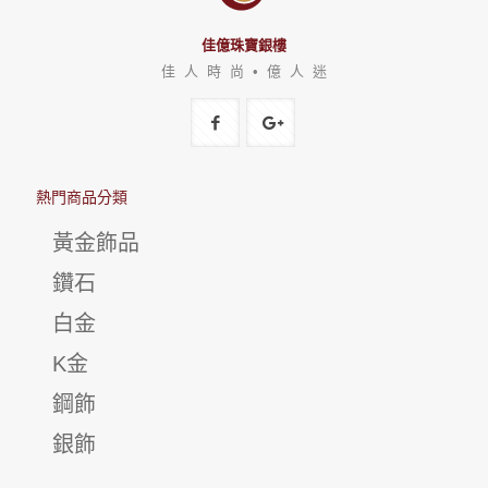
佳億珠寶銀樓
佳 人 時 尚 • 億 人 迷
熱門商品分類
黃金飾品
鑽石
白金
K金
鋼飾
銀飾