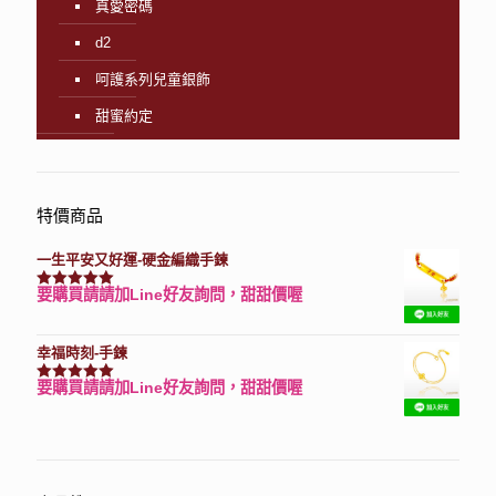
真愛密碼
d2
呵護系列兒童銀飾
甜蜜約定
特價商品
一生平安又好運-硬金編織手鍊
要購買請請加Line好友詢問，甜甜價喔
評分
7740
滿分 5
幸福時刻-手鍊
要購買請請加Line好友詢問，甜甜價喔
評分
3150
滿分 5