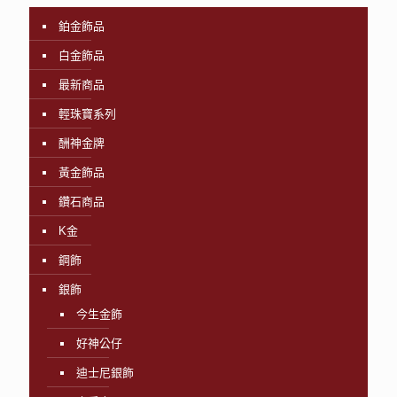
鉑金飾品
白金飾品
最新商品
輕珠寶系列
酬神金牌
黃金飾品
鑽石商品
K金
鋼飾
銀飾
今生金飾
好神公仔
迪士尼銀飾