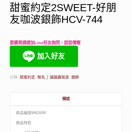
甜蜜約定2SWEET-好朋
友咖波銀飾HCV-744
要購買請請加Line好友詢問，甜甜價喔
分類:
甜蜜約定
,
聯名 │ 貓貓蟲咖波
,
銀飾
描述
商品編號9462658
商品特色