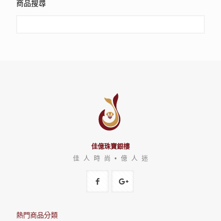
商品搜尋
佳億珠寶銀樓
佳 人 時 尚 • 億 人 迷
熱門商品分類