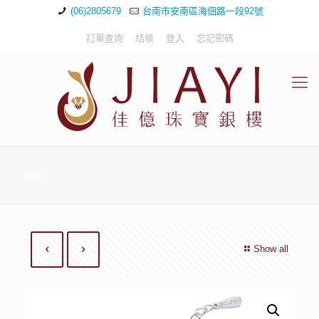
(06)2805679
台南市安南區海佃路一段92號
訂單查詢
結帳
登入
忘記密碼
商店
Show all