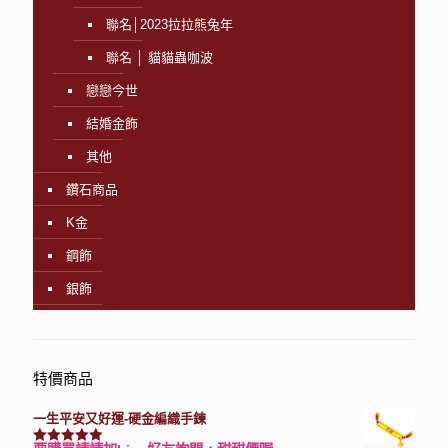
聯名│2023拉拉熊兔年
聯名 │ 貓貓蟲咖波
戀戀今世
結婚金飾
其他
鑽石商品
K金
鋼飾
銀飾
特價商品
一生平安又好運-硬金編織手鍊