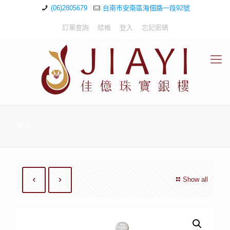
(06)2805679
台南市安南區海佃路一段92號
訂單查詢
結帳
登入
忘記密碼
商店
Show all