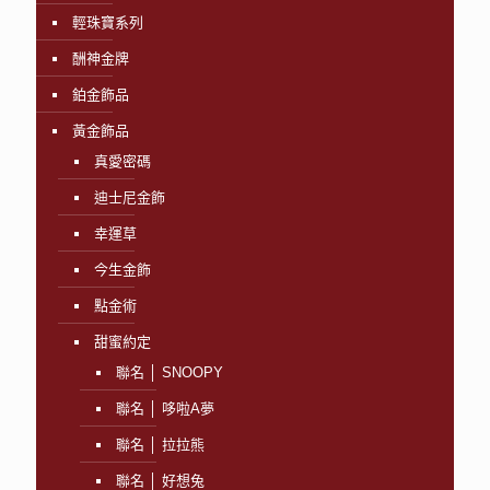
輕珠寶系列
酬神金牌
鉑金飾品
黃金飾品
真愛密碼
迪士尼金飾
幸運草
今生金飾
點金術
甜蜜約定
聯名 │ SNOOPY
聯名 │ 哆啦A夢
聯名 │ 拉拉熊
聯名 │ 好想兔