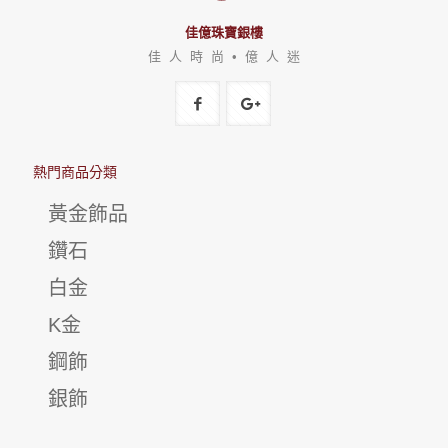
佳億珠寶銀樓
佳 人 時 尚 • 億 人 迷
熱門商品分類
黃金飾品
鑽石
白金
K金
鋼飾
銀飾