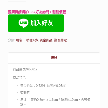
要購買請請加Line好友詢問，甜甜價喔
分類:
聯名 │ 哆啦A夢
,
黃金飾品
,
甜蜜約定
描述
商品編號4655619
商品特色
黃金約重：0.72錢（±誤差0.05錢）
藍砂石
尺寸:主墜約0.8cm x 1.6cm / 鍊長約19cm，含預備
鍊。