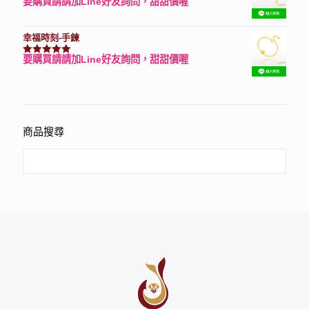
要購買請請加Line好友詢問，甜甜價喔
評分
7740
滿分 5
幸福時刻-手鍊
要購買請請加Line好友詢問，甜甜價喔
評分
3150
滿分 5
商品搜尋