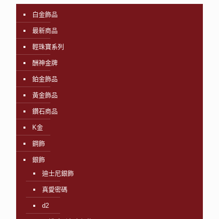
白金飾品
最新商品
輕珠寶系列
酬神金牌
鉑金飾品
黃金飾品
鑽石商品
K金
鋼飾
銀飾
迪士尼銀飾
真愛密碼
d2