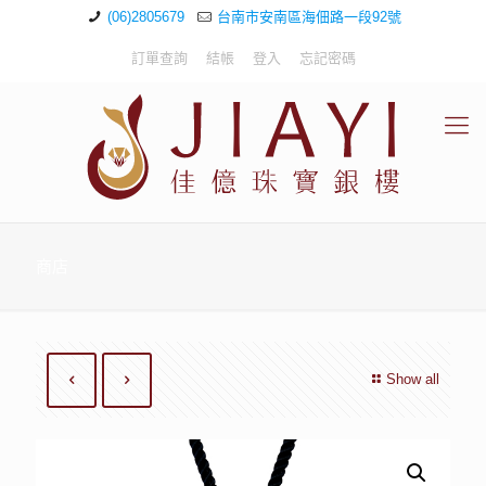
(06)2805679
台南市安南區海佃路一段92號
訂單查詢
結帳
登入
忘記密碼
商店
Show all