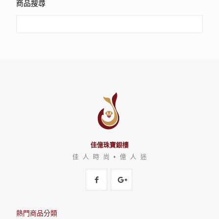
商品搜尋
佳億珠寶銀樓
佳 人 時 尚 • 億 人 迷
熱門商品分類