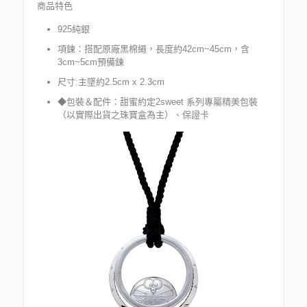
商品特色
925純銀
項鍊：搭配原廠黑棉繩，長度約42cm~45cm，含
3cm~5cm預備鍊
尺寸:主墜約2.5cm x 2.3cm
◆包裝＆配件：甜蜜約定2sweet 系列專屬精美包裝
（以實際出貨之珠寶盒為主）、保證卡