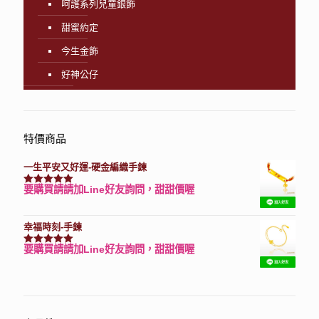
呵護系列兒童銀飾
甜蜜約定
今生金飾
好神公仔
特價商品
一生平安又好運-硬金編織手鍊
要購買請請加Line好友詢問，甜甜價喔
評分
7740
滿分 5
幸福時刻-手鍊
要購買請請加Line好友詢問，甜甜價喔
評分
3150
滿分 5