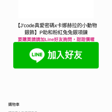
【J’code真愛密碼x卡娜赫拉的小動物
銀飾】P助和粉紅兔兔銀項鍊
要購買請請加Line好友詢問，甜甜價喔
購物車