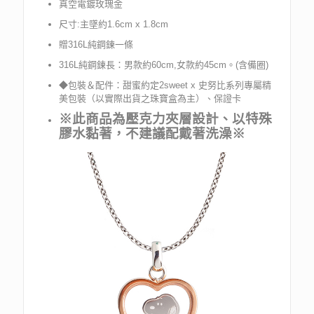
真空電鍍玫瑰金
尺寸:主墜約1.6cm x 1.8cm
贈316L純鋼鍊一條
316L純鋼鍊長：男款約60cm,女款約45cm。(含備圈)
◆包裝＆配件：甜蜜約定2sweet x 史努比系列專屬精
美包裝（以實際出貨之珠寶盒為主）、保證卡
※此商品為壓克力夾層設計、以特殊
膠水黏著，不建議配戴著洗澡※