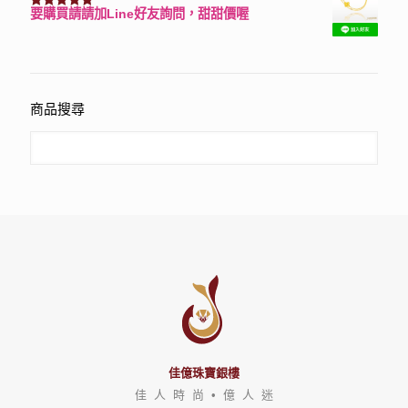
要購買請請加Line好友詢問，甜甜價喔
評分
3150
滿分 5
商品搜尋
佳億珠寶銀樓
佳 人 時 尚 • 億 人 迷