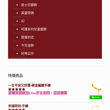
迪士尼銀飾
真愛密碼
d2
呵護系列兒童銀飾
甜蜜約定
今生金飾
好神公仔
特價商品
一生平安又好運-硬金編織手鍊
要購買請請加Line好友詢問，甜甜價喔
評分
7740
滿分 5
幸福時刻-手鍊