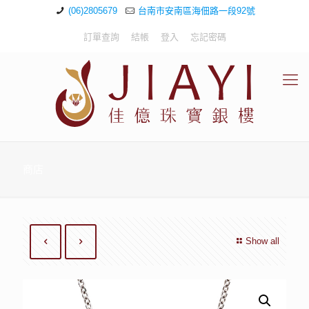
(06)2805679
台南市安南區海佃路一段92號
訂單查詢
結帳
登入
忘記密碼
商店
Show all