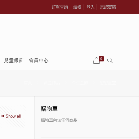
訂單查詢
結帳
登入
忘記密碼
0
兒童銀飾
會員中心
首頁
黃金飾品
今生金飾
戀戀星空
購物車
Show all
購物車內無任何商品