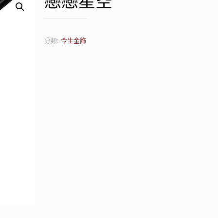
戀戀星空
分類:
今生金飾