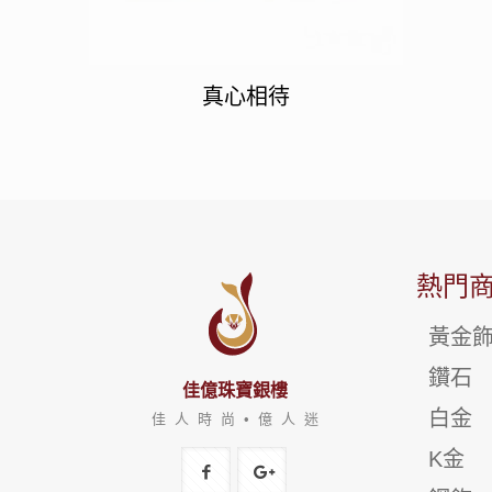
真心相待
熱門
黃金
鑽石
佳億珠寶銀樓
白金
佳 人 時 尚 • 億 人 迷
K金