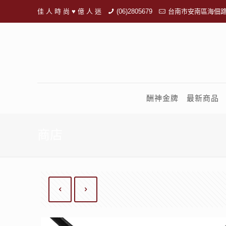
佳 人 時 尚 ♥ 億 人 迷
(06)2805679
台南市安南區海佃路
酬神金牌
最新商品
商店