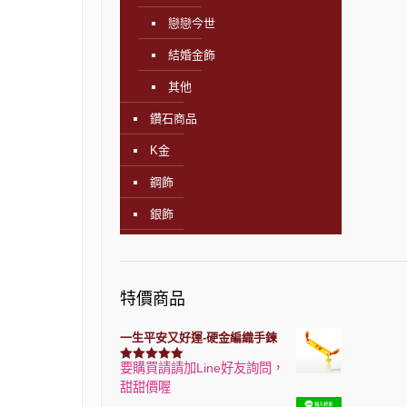
戀戀今世
結婚金飾
其他
鑽石商品
K金
鋼飾
銀飾
特價商品
一生平安又好運-硬金編織手鍊
要購買請請加Line好友詢問，
評分
7740
滿分 5
甜甜價喔