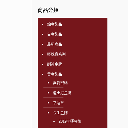
商品分類
鉑金飾品
白金飾品
最新商品
輕珠寶系列
酬神金牌
黃金飾品
真愛密碼
迪士尼金飾
幸運草
今生金飾
2019開運金飾