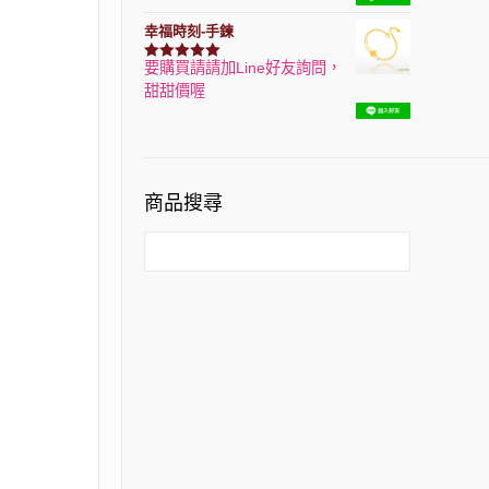
幸福時刻-手鍊
要購買請請加Line好友詢問，
評分
3150
滿分 5
甜甜價喔
商品搜尋