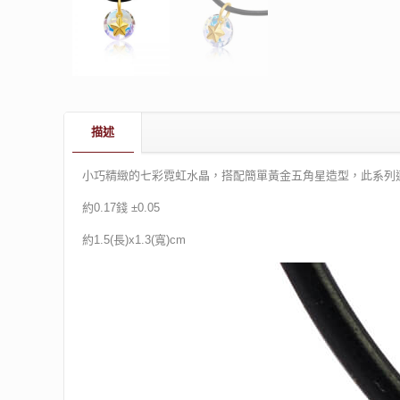
描述
小巧精緻的七彩霓虹水晶，搭配簡單黃金五角星造型，此系列
約0.17錢 ±0.05
約1.5(長)x1.3(寬)cm