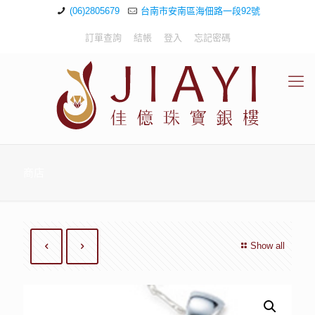
(06)2805679
台南市安南區海佃路一段92號
訂單查詢
結帳
登入
忘記密碼
商店
Show all