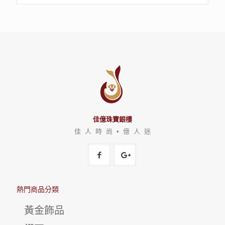
佳億珠寶銀樓
佳 人 時 尚 • 億 人 迷
熱門商品分類
黃金飾品