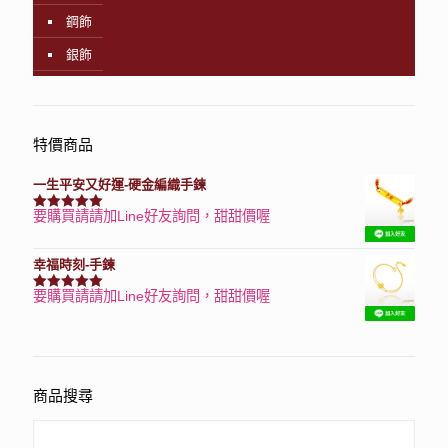
鋼飾
銀飾
特價商品
一生平安又好運-硬金編織手鍊
要購買請請加Line好友詢問，甜甜價喔
評分
7740
滿分 5
幸福時刻-手鍊
要購買請請加Line好友詢問，甜甜價喔
評分
3150
滿分 5
商品搜尋