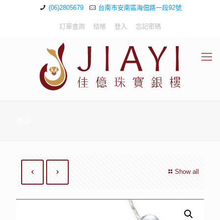
(06)2805679
台南市安南區海佃路一段92號
訂單查詢
結帳
登入
忘記密碼
商店
Show all