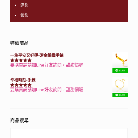
鋼飾
銀飾
特價商品
一生平安又好運-硬金編織手鍊
要購買請請加Line好友詢問，甜甜價喔
評分
7740
滿分 5
幸福時刻-手鍊
要購買請請加Line好友詢問，甜甜價喔
評分
3150
滿分 5
商品搜尋