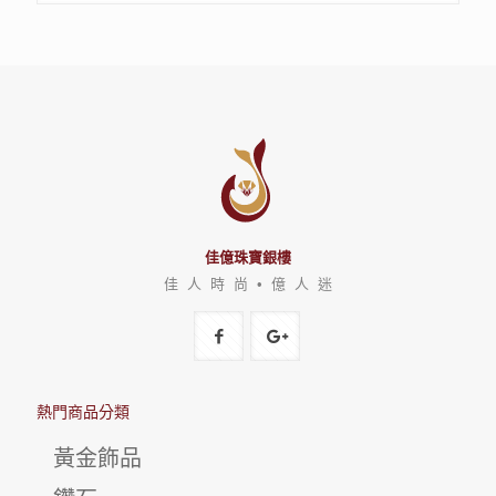
佳億珠寶銀樓
佳 人 時 尚 • 億 人 迷
熱門商品分類
黃金飾品