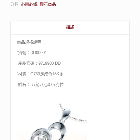
分類:
心戀心鑽
,
鑽石商品
描述
商品規格說明：
˙貨號：DD00001
˙產品條碼：9719900 DD
˙材質：G750足成色18K金
˙鑽石： 八箭八心0.07克拉