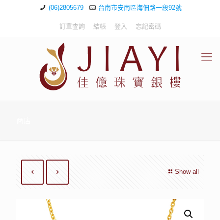
(06)2805679
台南市安南區海佃路一段92號
訂單查詢
結帳
登入
忘記密碼
商店
Show all