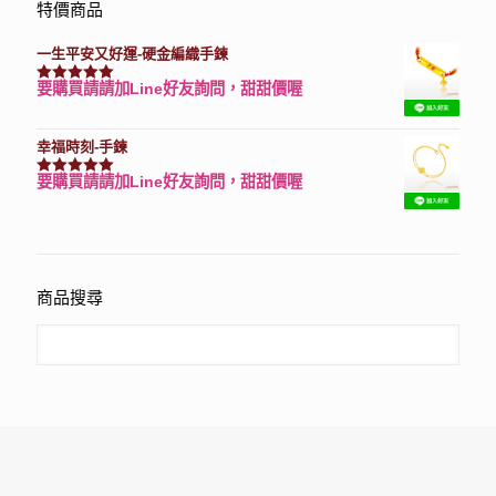
特價商品
一生平安又好運-硬金編織手鍊
要購買請請加Line好友詢問，甜甜價喔
評分
7740
滿分 5
幸福時刻-手鍊
要購買請請加Line好友詢問，甜甜價喔
評分
3150
滿分 5
商品搜尋