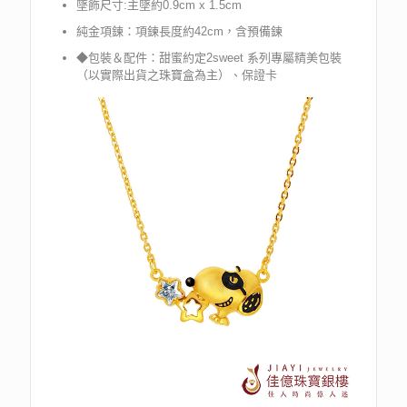
墜飾尺寸:主墜約0.9cm x 1.5cm
純金項鍊：項鍊長度約42cm，含預備鍊
◆包裝＆配件：甜蜜約定2sweet 系列專屬精美包裝
（以實際出貨之珠寶盒為主）、保證卡