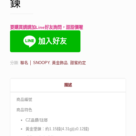
鍊
要購買請請加Line好友詢問，甜甜價喔
分類:
聯名 │ SNOOPY
,
黃金飾品
,
甜蜜約定
描述
商品編號
商品特色
CZ晶鑽/琺瑯
黃金墜鍊：約1.15錢(4.31g)(±0.12錢)