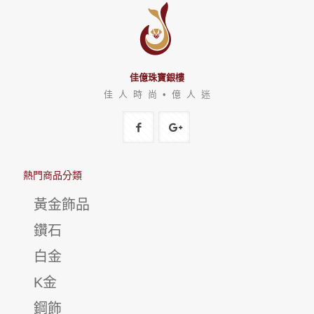
佳億珠寶銀樓
佳 人 時 尚 • 億 人 迷
熱門商品分類
黃金飾品
鑽石
白金
K金
鋼飾