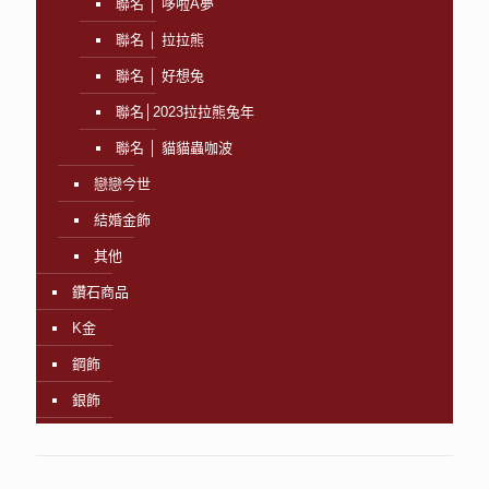
聯名 │ 哆啦A夢
聯名 │ 拉拉熊
聯名 │ 好想兔
聯名│2023拉拉熊兔年
聯名 │ 貓貓蟲咖波
戀戀今世
結婚金飾
其他
鑽石商品
K金
鋼飾
銀飾