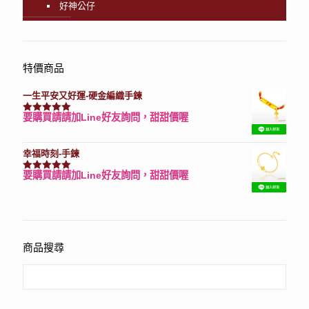
好神公仔
特價商品
一生平安又好運-硬金編織手鍊
要購買請請加Line好友詢問，甜甜價喔
評分
7740
滿分 5
幸福時刻-手鍊
要購買請請加Line好友詢問，甜甜價喔
評分
3150
滿分 5
商品搜尋