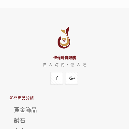
佳億珠寶銀樓
佳 人 時 尚 • 億 人 迷
熱門商品分類
黃金飾品
鑽石