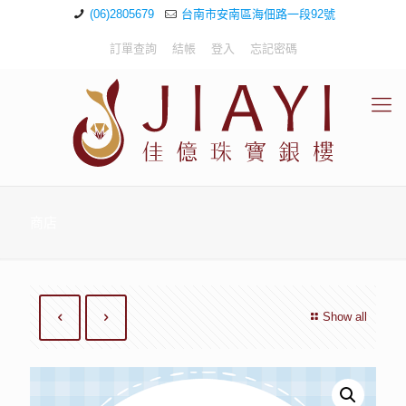
(06)2805679
台南市安南區海佃路一段92號
訂單查詢
結帳
登入
忘記密碼
商店
Show all