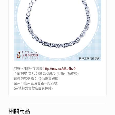
訂購 ~訊問~在這裡
http://nav.cx/d3a4hv9
立即諮詢 電話：06-2805679 (忙線中請稍後)
歡迎來店選購： 佳億珠寶銀樓
台南市安南區海佃路一段92號
(在地經營實體店面有保障)
相關商品