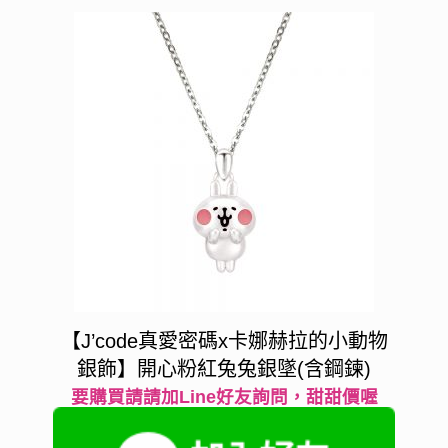
【J’code真愛密碼x卡娜赫拉的小動物
銀飾】開心粉紅兔兔銀墜(含鋼鍊)
要購買請請加Line好友詢問，甜甜價喔