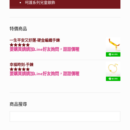
呵護系列兒童銀飾
特價商品
一生平安又好運-硬金編織手鍊
要購買請請加Line好友詢問，甜甜價喔
評分
7740
滿分 5
幸福時刻-手鍊
要購買請請加Line好友詢問，甜甜價喔
評分
3150
滿分 5
商品搜尋