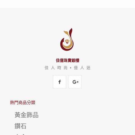
佳億珠寶銀樓
佳 人 時 尚 • 億 人 迷
熱門商品分類
黃金飾品
鑽石