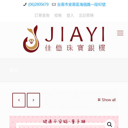
(06)2805679
台南市安南區海佃路一段92號
訂單查詢
結帳
登入
忘記密碼
商店
Show all