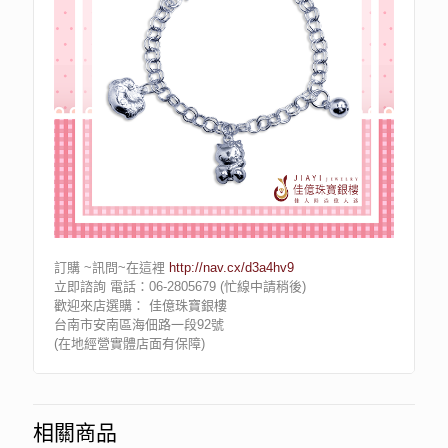
訂購 ~訊問~在這裡
http://nav.cx/d3a4hv9
立即諮詢 電話：06-2805679 (忙線中請稍後)
歡迎來店選購： 佳億珠寶銀樓
台南市安南區海佃路一段92號
(在地經營實體店面有保障)
相關商品