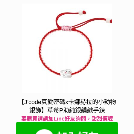
【J’code真愛密碼x卡娜赫拉的小動物
銀飾】草莓P助純銀編織手鍊
要購買請請加Line好友詢問，甜甜價喔