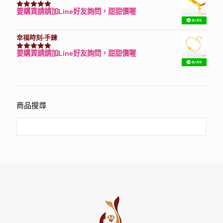
要購買請請加Line好友詢問，甜甜價喔
評分
7740
滿分 5
幸福時刻-手鍊
要購買請請加Line好友詢問，甜甜價喔
評分
3150
滿分 5
商品搜尋