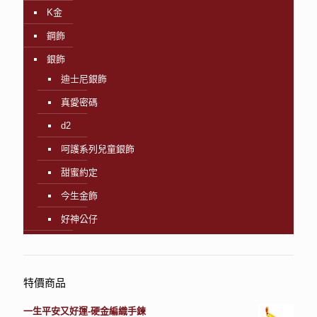
K金
鋼飾
銀飾
迪士尼銀飾
真愛密碼
d2
呵護系列兒童銀飾
甜蜜約定
今生金飾
好神公仔
特價商品
一生平安又好運-硬金編織手鍊