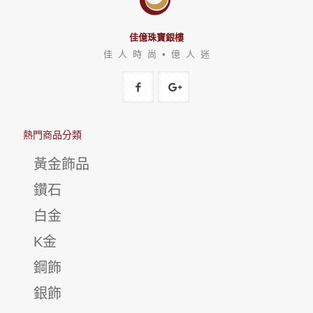
佳億珠寶銀樓
佳 人 時 尚 • 億 人 迷
熱門商品分類
黃金飾品
鑽石
白金
K金
鋼飾
銀飾