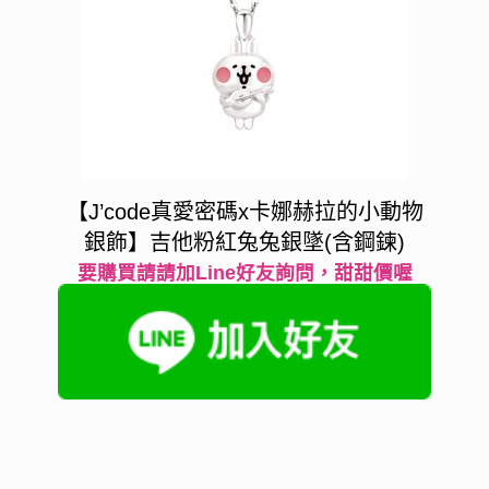
【J’code真愛密碼x卡娜赫拉的小動物
銀飾】吉他粉紅兔兔銀墜(含鋼鍊)
要購買請請加Line好友詢問，甜甜價喔