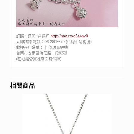
訂購 ~訊問~在這裡
http://nav.cx/d3a4hv9
立即諮詢 電話：06-2805679 (忙線中請稍後)
歡迎來店選購： 佳億珠寶銀樓
台南市安南區海佃路一段92號
(在地經營實體店面有保障)
相關商品