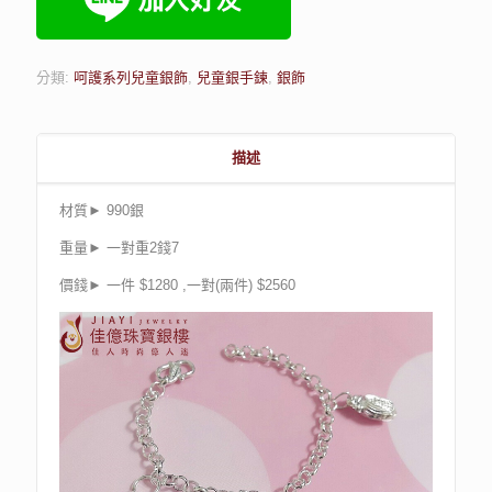
分類:
呵護系列兒童銀飾
,
兒童銀手鍊
,
銀飾
描述
材質► 990銀
重量► 一對重2錢7
價錢► 一件 $1280 ,一對(兩件) $2560