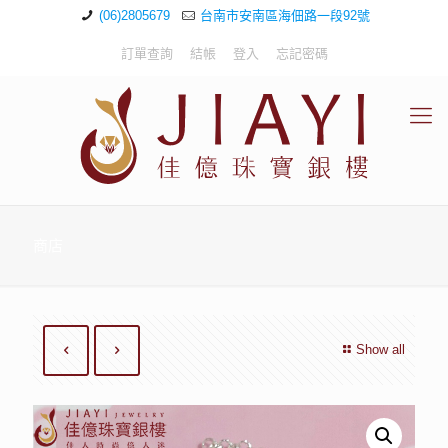
(06)2805679
台南市安南區海佃路一段92號
訂單查詢
結帳
登入
忘記密碼
商店
Show all