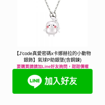
【J’code真愛密碼x卡娜赫拉的小動物
銀飾】氣球P助銀墜(含鋼鍊)
要購買請請加Line好友詢問，甜甜價喔