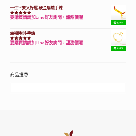
一生平安又好運-硬金編織手鍊
要購買請請加Line好友詢問，甜甜價喔
評分
7740
滿分 5
幸福時刻-手鍊
要購買請請加Line好友詢問，甜甜價喔
評分
3150
滿分 5
商品搜尋