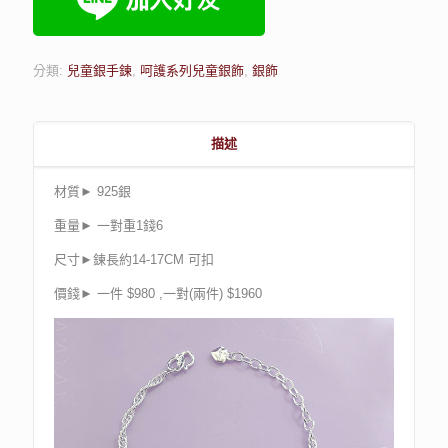
分類:
兒童銀手鍊
,
呵護系列兒童銀飾
,
銀飾
描述
材質► 925銀
重量► 一對重1錢6
尺寸►鍊長約14-17CM 可扣
價錢► 一件 $980 ,一對(兩件) $1960