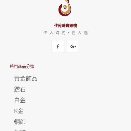
佳億珠寶銀樓
佳 人 時 尚 • 億 人 迷
熱門商品分類
黃金飾品
鑽石
白金
K金
鋼飾