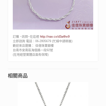
訂購 ~訊問~在這裡
http://nav.cx/d3a4hv9
立即諮詢 電話：06-2805679 (忙線中請稍後)
歡迎來店選購： 佳億珠寶銀樓
台南市安南區海佃路一段92號
(在地經營實體店面有保障)
相關商品