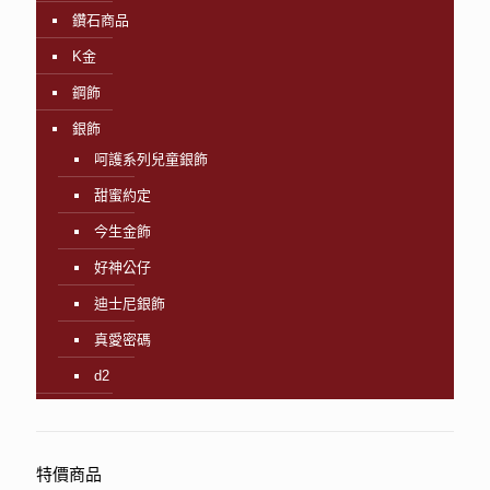
鑽石商品
K金
鋼飾
銀飾
呵護系列兒童銀飾
甜蜜約定
今生金飾
好神公仔
迪士尼銀飾
真愛密碼
d2
特價商品