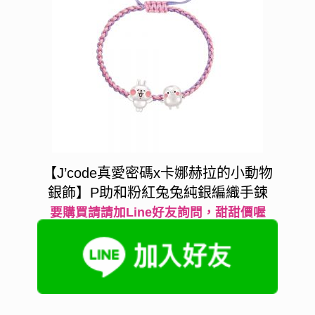
【J’code真愛密碼x卡娜赫拉的小動物
銀飾】P助和粉紅兔兔純銀編織手鍊
要購買請請加Line好友詢問，甜甜價喔