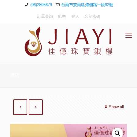
(06)2805679
台南市安南區海佃路一段92號
訂單查詢
結帳
登入
忘記密碼
商店
Show all