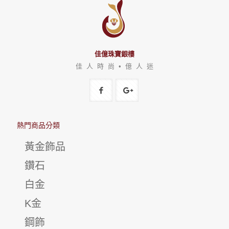
佳億珠寶銀樓
佳 人 時 尚 • 億 人 迷
熱門商品分類
黃金飾品
鑽石
白金
K金
鋼飾