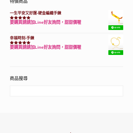
特價商品
一生平安又好運-硬金編織手鍊
要購買請請加Line好友詢問，甜甜價喔
評分
7740
滿分 5
幸福時刻-手鍊
要購買請請加Line好友詢問，甜甜價喔
評分
3150
滿分 5
商品搜尋