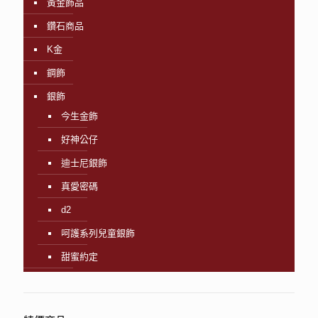
黃金飾品
鑽石商品
K金
鋼飾
銀飾
今生金飾
好神公仔
迪士尼銀飾
真愛密碼
d2
呵護系列兒童銀飾
甜蜜約定