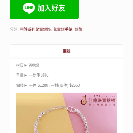
分類:
呵護系列兒童銀飾
,
兒童銀手鍊
,
銀飾
描述
材質► 999銀
重量► 一對重3錢6
價錢► 一件 $1280 ,一對(兩件) $2560