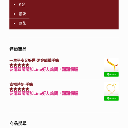
K金
鋼飾
銀飾
特價商品
一生平安又好運-硬金編織手鍊
要購買請請加Line好友詢問，甜甜價喔
評分
7740
滿分 5
幸福時刻-手鍊
要購買請請加Line好友詢問，甜甜價喔
評分
3150
滿分 5
商品搜尋