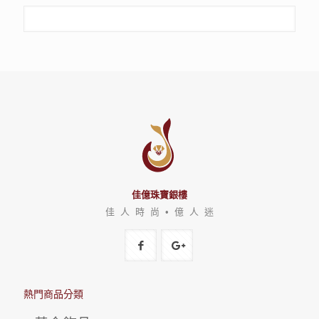
佳億珠寶銀樓
佳 人 時 尚 • 億 人 迷
熱門商品分類