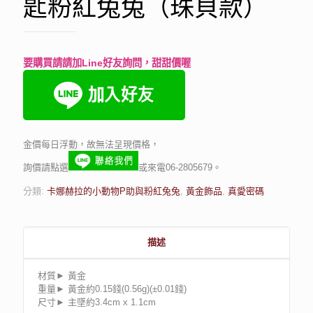
匙粉紅兔兔（珠貝款）
要購買請請加Line好友詢問，甜甜價喔
金價每日浮動，故無法呈現價格，
詢價請點選
或來電06-2805679。
分類:
卡娜赫拉的小動物P助與粉紅兔兔
,
黃金飾品
,
真愛密碼
描述
材質► 黃金
重量► 黃金約0.15錢(0.56g)(±0.01錢)
尺寸► 主墜約3.4cm x 1.1cm