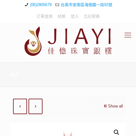
(06)2805679
台南市安南區海佃路一段92號
訂單查詢
結帳
登入
忘記密碼
商店
Show all