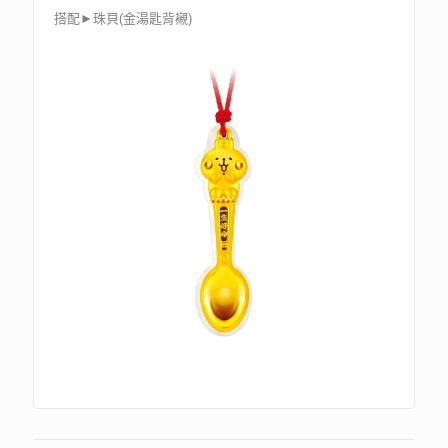
搭配►珠貝(金湯匙背襯)