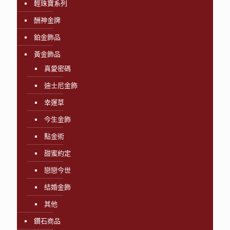
輕珠寶系列
酬神金牌
鉑金飾品
黃金飾品
真愛密碼
迪士尼金飾
幸運草
今生金飾
點金術
甜蜜約定
戀戀今世
結婚金飾
其他
鑽石商品